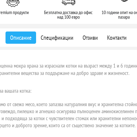
remium продукти
Безплатна доставка до офис
10 години опит на о
над 100 евро
пазара
Описание
Спецификации
Отзиви
Контакти
ценна мокра храна за израснали котки на възраст между 1 и 6 години
хранителни вещества за поддържане на добро здраве и жизненост.
за вашата котка:
мо от свежо месо, което запазва натуралния вкус и хранителна стойно
говеждо, пилешко и агнешко осигурява пълноценен аминокиселинен п
и подходяща за котки с чувствителен стомах или хранителни непоно
цето и доброто зрение, които са от съществено значение за котките.