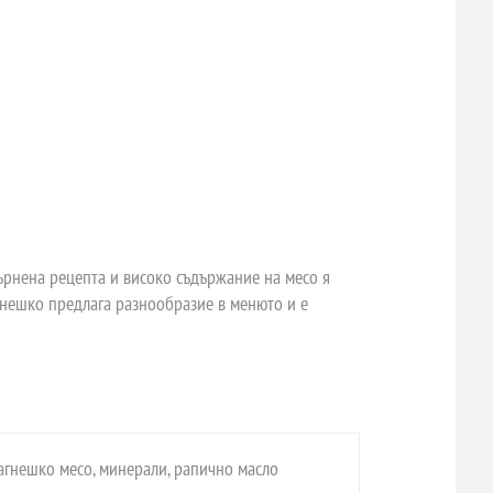
зърнена рецепта и високо съдържание на месо я
гнешко предлага разнообразие в менюто и е
 агнешко месо, минерали, рапично масло