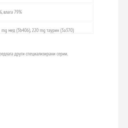
%, влага 79%
2 mg мед (3b406), 220 mg таурин (3a370)
предлага други специализирани серии.