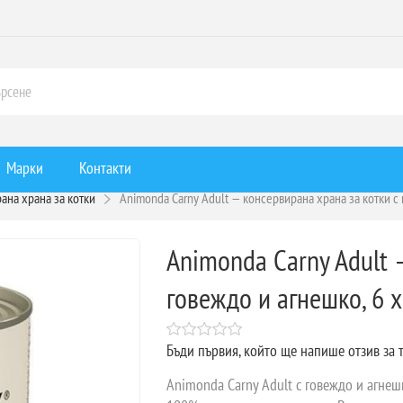
Марки
Контакти
ана храна за котки
Animonda Carny Adult — консервирана храна за котки с 
Animonda Carny Adult 
говеждо и агнешко, 6 x
Бъди първия, който ще напише отзив за 
Animonda Carny Adult с говеждо и агнеш