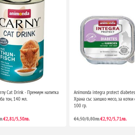
rny Cat Drink - Премиум напитка
Animonda integra protect diabetes
иба тон, 140 мл.
Храна със заешко месо, за котки 
100 гр.
в.
€2,81/5,50лв.
€4,50/8,80лв.
€2,92/5,71лв.