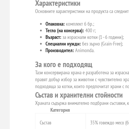
Характеристики
Основните характеристики на продукта са следнит
Опаковка:
комплект 6 бр.;
Тегло (на консерва):
400 г;
Възраст:
за израснали котки (1–6 години);
Специални нужди:
без зърно (Grain-Free);
Производител:
Animonda.
За кого е подходящ
Тази консервирана храна е разработена за израсна
правят добър избор за животни с чувствително хр
подходяща за котки, които предпочитат храни с по
Състав и хранителни стойности
Храната съдържа внимателно подбрани съставки, к
Категория
Състав
35% говеждо месо (бя