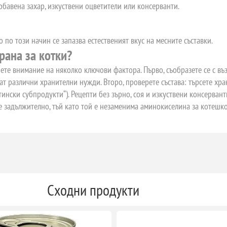
обавена захар, изкуствени оцветители или консерванти.
о по този начин се запазва естественият вкус на месните съставки.
рана за котки?
те внимание на няколко ключови фактора. Първо, съобразете се с възр
 имат различни хранителни нужди. Второ, проверете състава: търсете х
отински субпродукти“). Рецепти без зърно, соя и изкуствени консерван
е задължително, тъй като той е незаменима аминокиселина за котешко
Сходни продукти