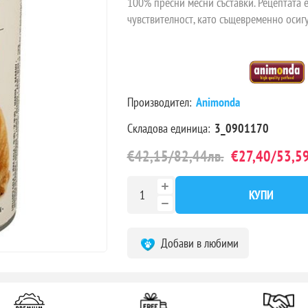
100% пресни месни съставки. Рецептата е
чувствителност, като същевременно осигу
Производител:
Animonda
Складова единица:
3_0901170
€42,15/82,44лв.
€27,40/53,59
КУПИ
Добави в любими