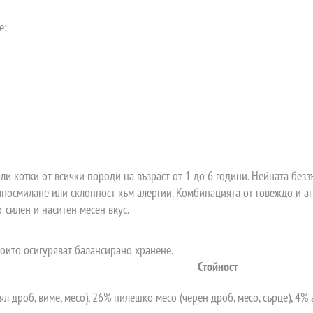
е:
ли котки от всички породи на възраст от 1 до 6 години. Нейната без
аносмилане или склонност към алергии. Комбинацията от говеждо и а
-силен и наситен месен вкус.
оито осигуряват балансирано хранене.
Стойност
л дроб, виме, месо), 26% пилешко месо (черен дроб, месо, сърце), 4%