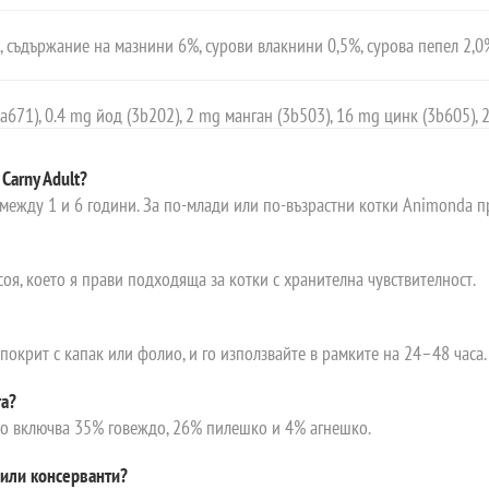
, съдържание на мазнини 6%, сурови влакнини 0,5%, сурова пепел 2,0
a671), 0.4 mg йод (3b202), 2 mg манган (3b503), 16 mg цинк (3b605), 
Carny Adult?
 между 1 и 6 години. За по-млади или по-възрастни котки Animonda 
соя, което я прави подходяща за котки с хранителна чувствителност.
 покрит с капак или фолио, и го използвайте в рамките на 24–48 часа.
та?
то включва 35% говеждо, 26% пилешко и 4% агнешко.
 или консерванти?