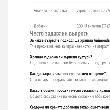
Аналитични съставки
суров протеин 10,5%
Добавки
200 IU витамин D3 (3
Често задавани въпроси
За каква възраст е подходяща храната Animonda 
Тя е предназначена за израснали котки на възраст
Храната съдържа ли зърнени култури?
Не, рецептата е напълно беззърнена и не съдържа 
Как да съхранявам консервата след отваряне?
След отваряне съхранявайте остатъка в хладилник,
Какъв е общият процент месни съставки в храна
Общото съдържание на месни съставки е 65%, кое
Съдържа ли храната добавена захар, оцветители