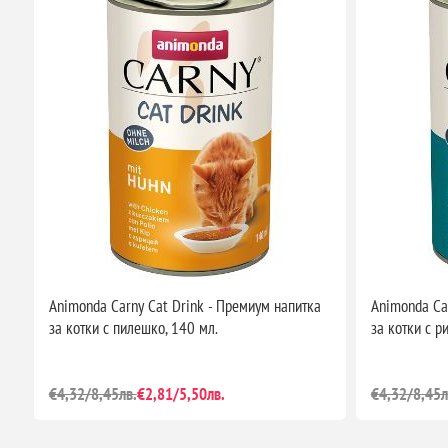
Animonda Carny Cat Drink - Премиум напитка
Animonda Ca
за котки с пилешко, 140 мл.
за котки с р
€4,32/8,45лв.
€2,81/5,50лв.
€4,32/8,45л