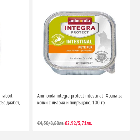
 rabbit –
Animonda integra protect intestinal -Храна за
A
със диабет,
котки с диария и повръщане, 100 гр.
с
н
€4,50/8,80лв.
€2,92/5,71лв.
€