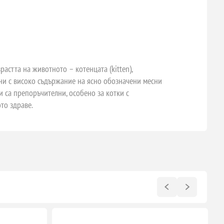
астта на животното – котенцата (kitten),
рани с високо съдържание на ясно обозначени месни
ти са препоръчителни, особено за котки с
то здраве.