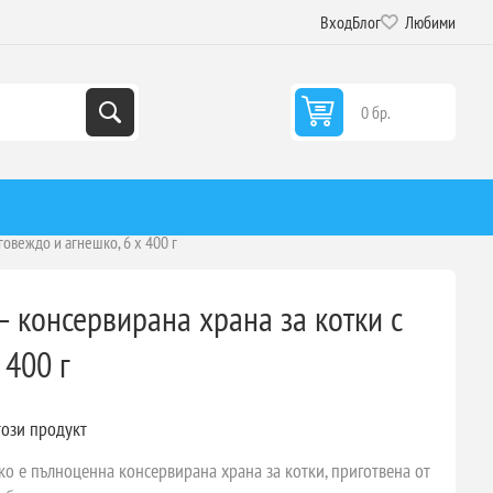
Вход
Блог
Любими
0 бр.
говеждо и агнешко, 6 x 400 г
— консервирана храна за котки с
 400 г
този продукт
ко е пълноценна консервирана храна за котки, приготвена от