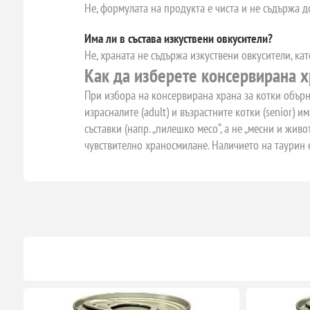
Не, формулата на продукта е чиста и не съдържа д
Има ли в състава изкуствени овкусители?
Не, храната не съдържа изкуствени овкусители, кат
Как да изберете консервирана х
При избора на консервирана храна за котки обърне
израсналите (adult) и възрастните котки (senior)
съставки (напр. „пилешко месо“, а не „месни и жив
чувствително храносмилане. Наличието на таурин 