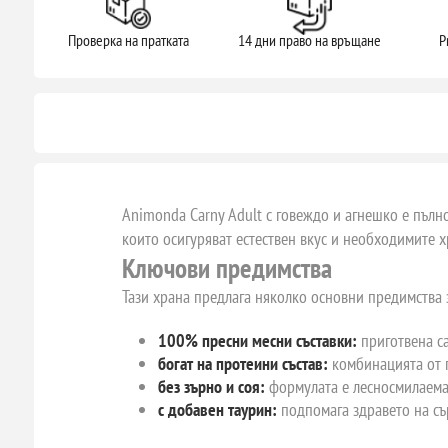
Проверка на пратката
14 дни право на връщане
P
Animonda Carny Adult с говеждо и агнешко е пълно
които осигуряват естествен вкус и необходимите 
Ключови предимства
Тази храна предлага няколко основни предимства 
100% пресни месни съставки:
приготвена са
богат на протеини състав:
комбинацията от 
без зърно и соя:
формулата е лесносмилаема 
с добавен таурин:
подпомага здравето на сър