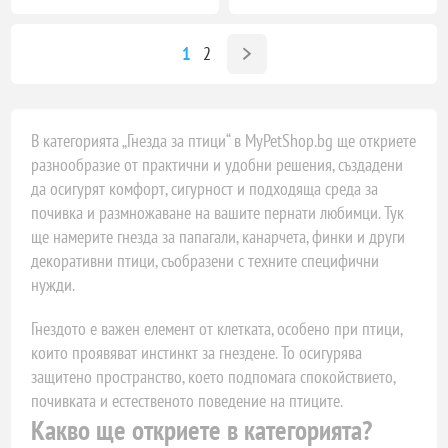
1
2
В категорията „Гнезда за птици“ в MyPetShop.bg ще откриете
разнообразие от практични и удобни решения, създадени
да осигурят комфорт, сигурност и подходяща среда за
почивка и размножаване на вашите пернати любимци. Тук
ще намерите гнезда за папагали, канарчета, финки и други
декоративни птици, съобразени с техните специфични
нужди.
Гнездото е важен елемент от клетката, особено при птици,
които проявяват инстинкт за гнездене. То осигурява
защитено пространство, което подпомага спокойствието,
почивката и естественото поведение на птиците.
Какво ще откриете в категорията?