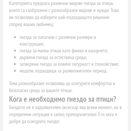
Категорията предлага различни видове гнезда за птици,
които са съобразени с разнообразни видове и нужди. Това
ви позволява да изберете най-подходящото решение
според вашия любимец:
гнезда за папагали с различни размери и
конструкции;
гнезда за малки птици като финки и канарчета;
дървени гнезда за естествена среда;
затворени гнезда за повече сигурност и спокойствие;
модели, подходящи за размножителен период.
Това разнообразие позволява да осигурите комфортна и
безопасна среда за вашите птици.
Кога е необходимо гнездо за птици?
Гнездото не е задължителен аксесоар във всеки момент, но в
определени ситуации е силно препоръчително. Ето кога е
добре да осигурите гнездо: