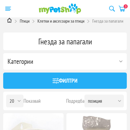
0
Птици
Клетки и аксесоари за птици
Гнезда за папагали
Гнезда за папагали
Категории
ФИЛТРИ
Показвай
Подредба