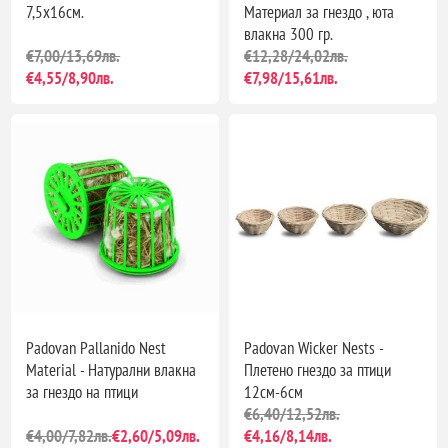
7,5х16см.
Материал за гнездо , юта
влакна 300 гр.
€7,00/13,69лв.
€12,28/24,02лв.
€4,55/8,90лв.
€7,98/15,61лв.
Padovan Pallanido Nest
Padovan Wicker Nests -
Material - Натурални влакна
Плетено гнездо за птици
за гнездо на птици
12см-6см
€6,40/12,52лв.
€4,00/7,82лв.
€2,60/5,09лв.
€4,16/8,14лв.