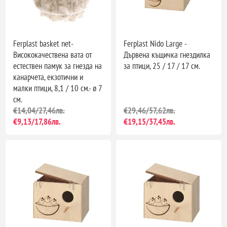
Ferplast basket net-
Ferplast Nido Large -
Висококачествена вата от
Дървена къщичка гнездилка
eстествен памук за гнезда на
за птици, 25 / 17 / 17 см.
канарчета, екзотични и
малки птици, 8,1 / 10 см.- ø 7
см.
€14,04/27,46лв.
€29,46/57,62лв.
€9,13/17,86лв.
€19,15/37,45лв.