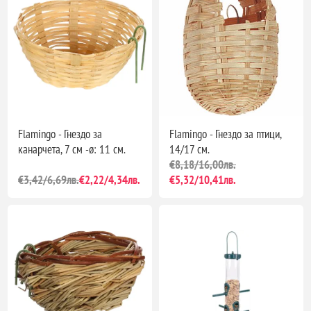
Flamingo - Гнездо за
Flamingo - Гнездо за птици,
канарчета, 7 см -ø: 11 см.
14/17 см.
€8,18/16,00лв.
€3,42/6,69лв.
€2,22/4,34лв.
€5,32/10,41лв.