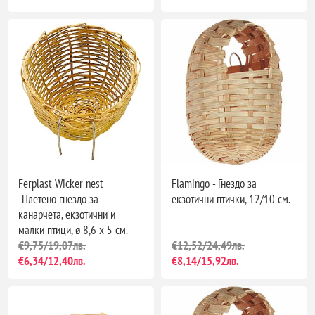
Ferplast Wicker nest
Flamingo - Гнездо за
-Плетено гнездо за
екзотични птички, 12/10 см.
канарчета, екзотични и
малки птици, ø 8,6 x 5 см.
€9,75/19,07лв.
€12,52/24,49лв.
€6,34/12,40лв.
€8,14/15,92лв.