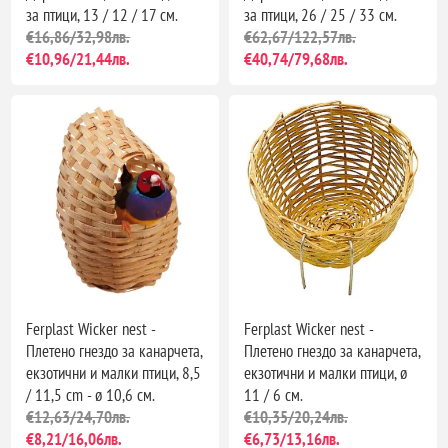
за птици, 13 / 12 / 17 см.
за птици, 26 / 25 / 33 см.
€16,86/32,98лв.
€62,67/122,57лв.
€10,96/21,44лв.
€40,74/79,68лв.
Ferplast Wicker nest -
Ferplast Wicker nest -
Плетено гнездо за канарчета,
Плетено гнездо за канарчета,
екзотични и малки птици, 8,5
екзотични и малки птици, ø
/ 11,5 cm - ø 10,6 см.
11 / 6 см.
€12,63/24,70лв.
€10,35/20,24лв.
€8,21/16,06лв.
€6,73/13,16лв.