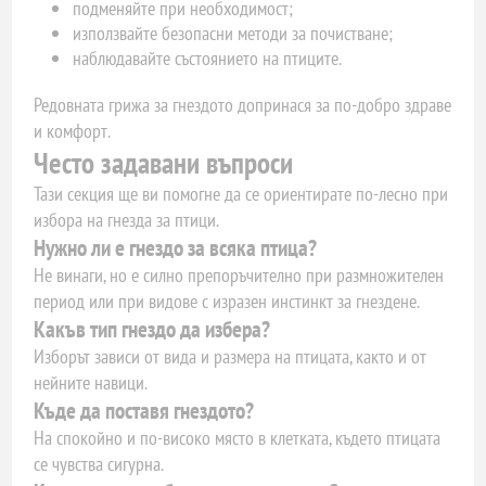
подменяйте при необходимост;
използвайте безопасни методи за почистване;
наблюдавайте състоянието на птиците.
Редовната грижа за гнездото допринася за по-добро здраве
и комфорт.
Често задавани въпроси
Тази секция ще ви помогне да се ориентирате по-лесно при
избора на гнезда за птици.
Нужно ли е гнездо за всяка птица?
Не винаги, но е силно препоръчително при размножителен
период или при видове с изразен инстинкт за гнездене.
Какъв тип гнездо да избера?
Изборът зависи от вида и размера на птицата, както и от
нейните навици.
Къде да поставя гнездото?
На спокойно и по-високо място в клетката, където птицата
се чувства сигурна.