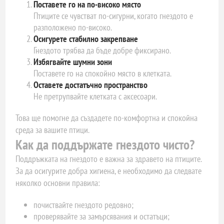
Поставете го на по-високо място
Птиците се чувстват по-сигурни, когато гнездото е
разположено по-високо.
Осигурете стабилно закрепване
Гнездото трябва да бъде добре фиксирано.
Избягвайте шумни зони
Поставете го на спокойно място в клетката.
Оставете достатъчно пространство
Не претрупвайте клетката с аксесоари.
Това ще помогне да създадете по-комфортна и спокойна
среда за вашите птици.
Как да поддържате гнездото чисто?
Поддръжката на гнездото е важна за здравето на птиците.
За да осигурите добра хигиена, е необходимо да следвате
няколко основни правила:
почиствайте гнездото редовно;
проверявайте за замърсявания и остатъци;