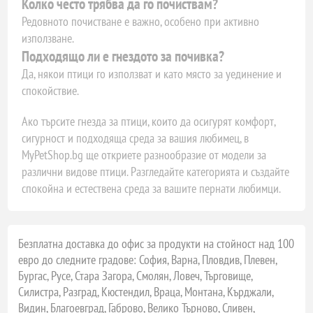
Колко често трябва да го почиствам?
Редовното почистване е важно, особено при активно
използване.
Подходящо ли е гнездото за почивка?
Да, някои птици го използват и като място за уединение и
спокойствие.
Ако търсите гнезда за птици, които да осигурят комфорт,
сигурност и подходяща среда за вашия любимец, в
MyPetShop.bg ще откриете разнообразие от модели за
различни видове птици. Разгледайте категорията и създайте
спокойна и естествена среда за вашите пернати любимци.
Безплатна доставка до офис за продукти на стойност над 100
евро до следните градове: София, Варна, Пловдив, Плевен,
Бургас, Русе, Стара Загора, Смолян, Ловеч, Търговище,
Силистра, Разград, Кюстендил, Враца, Монтана, Кърджали,
Видин, Благоевград, Габрово, Велико Търново, Сливен,