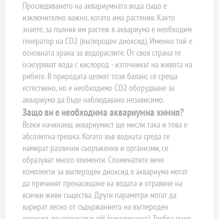
Проследяването на аквариумната вода също е
изключително важно, когато има растения. Както
знаете, за пълния им растеж в аквариума е необходим
генератор на CO2 (въглероден диоксид). Именно той е
основната храна за водораслите. От своя страна те
осигуряват вода с кислород - източникът на живота на
рибите. В природата целият този баланс се среща
естествено, но е необходимо СО2 оборудване за
аквариума да бъде наблюдавано независимо.
Защо ви е необходима аквариумна химия?
Всеки начинаещ аквариумист ще мисли така и това е
абсолютна грешка. Когато във водната среда се
намират различни съоръжения и организми, се
образуват много елементи. Споменатите вече
комплекти за въглероден диоксид в аквариума могат
да причинят пренасищане на водата и отравяне на
всички живи същества. Други параметри могат да
варират лесно от съдържанието на въглероден
диоксид, по-специално pH (киселинност). Трябва също