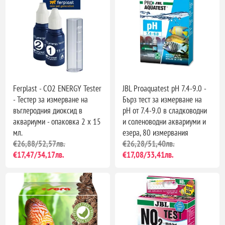
Ferplast - CO2 ENERGY Tester
JBL Proaquatest pH 7.4-9.0 -
- Тестер за измерване на
Бърз тест за измерване на
въглеродния диоксид в
pH от 7.4-9.0 в сладководни
аквариуми - опаковка 2 х 15
и соленоводни аквариуми и
мл.
езера, 80 измервания
€26,88/52,57лв.
€26,28/51,40лв.
€17,47/34,17лв.
€17,08/33,41лв.