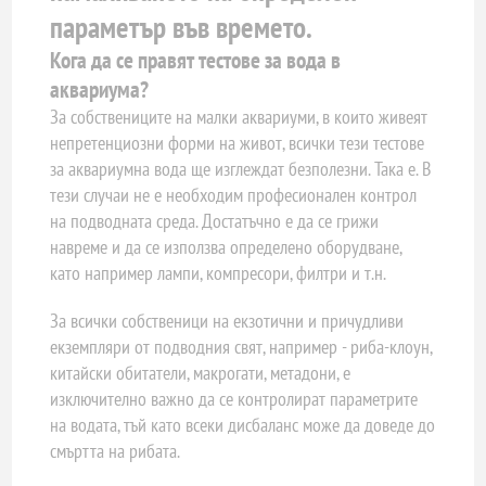
параметър във времето.
Кога да се правят тестове за вода в
аквариума?
За собствениците на малки аквариуми, в които живеят
непретенциозни форми на живот, всички тези тестове
за аквариумна вода ще изглеждат безполезни. Така е. В
тези случаи не е необходим професионален контрол
на подводната среда. Достатъчно е да се грижи
навреме и да се използва определено оборудване,
като например лампи, компресори, филтри и т.н.
За всички собственици на екзотични и причудливи
екземпляри от подводния свят, например - риба-клоун,
китайски обитатели, макрогати, метадони, е
изключително важно да се контролират параметрите
на водата, тъй като всеки дисбаланс може да доведе до
смъртта на рибата.