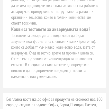
да се има предвид, че жизнената активност на рибите в
аквариума е придружена от натрупване на различни
органични вещества, които в големи количества ще
станат токсични.
Какви са тестовете за аквариумната вода?
Тестовете за аквариумната вода могат да бъдат
закупени под формата на специални капки (реагенти),
които се добавят към малко количество вода, взета от
аквариума. След известно време тя променя цвета си.
Оттенъкът ще зависи от концентрацията на ловения
елемент. В специална скала можете да определите
нивото и да предприемете подходящи мерки за
намаляване или увеличаване.
Безплатна доставка до офис за продукти на стойност над 100
евро до следните градове: София, Варна, Пловдив, Плевен,