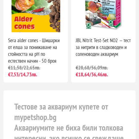
Sera alder cones - Шишарки
JBL Nitrit Test-Set NO2 — тест
от елша за понижаване на
за нитрити в сладководен и
стойността на рН по
соленоводен аквариум
естествен начин - 50 броя
€11,58/22,65лв.
€28,68/56,09лв.
€7,53/14,73лв.
€18,64/36,46лв.
Тестове за аквариум купете от
mypetshop.bg
Аквариумите не биха били толкова
интересни, ако всичко се свеждаше