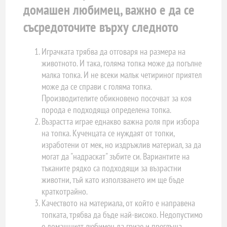
домашен любимец, важно е да се
съсредоточите върху следното
Играчката трябва да отговаря на размера на
животното. И така, голяма топка може да погълне
малка топка. И не всеки малък четириног приятел
може да се справи с голяма топка.
Производителите обикновено посочват за коя
порода е подходяща определена топка.
Възрастта играе еднакво важна роля при избора
на топка. Кученцата се нуждаят от топки,
изработени от мек, но издръжлив материал, за да
могат да "надраскат" зъбите си. Вариантите на
тъканите рядко са подходящи за възрастни
животни, тъй като използването им ще бъде
краткотрайно.
Качеството на материала, от който е направена
топката, трябва да бъде най-високо. Недопустимо
е домашният любимец да гризе и преглъща