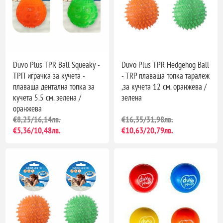
Duvo Plus TPR Ball Squeaky -
Duvo Plus TPR Hedgehog Ball
ТРП играчка за кучета -
- TRP плаваща топка таралеж
плаваща дентална топка за
,за кучета 12 см. оранжева /
кучета 5.5 см. зелена /
зелена
оранжева
€8,25/16,14лв.
€16,35/31,98лв.
€5,36/10,48лв.
€10,63/20,79лв.