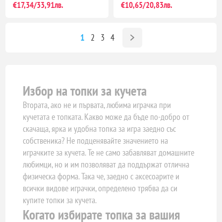
€17,34/33,91лв.
€10,65/20,83лв.
1
2
3
4
Избор на топки за кучета
Втората, ако не и първата, любима играчка при
кучетата е топката. Какво може да бъде по-добро от
скачаща, ярка и удобна топка за игра заедно със
собственика? Не подценявайте значението на
играчките за кучета. Те не само забавляват домашните
любимци, но и им позволяват да поддържат отлична
физическа форма. Така че, заедно с аксесоарите и
всички видове играчки, определено трябва да си
купите топки за кучета.
Когато избирате топка за вашия