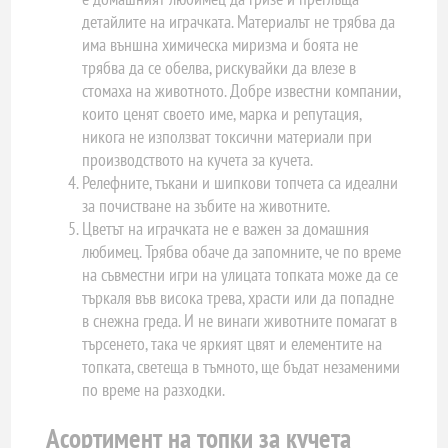
детайлите на играчката. Материалът не трябва да
има външна химическа миризма и боята не
трябва да се обелва, рискувайки да влезе в
стомаха на животното. Добре известни компании,
които ценят своето име, марка и репутация,
никога не използват токсични материали при
производството на кучета за кучета.
Релефните, тъкани и шипкови топчета са идеални
за почистване на зъбите на животните.
Цветът на играчката не е важен за домашния
любимец. Трябва обаче да запомните, че по време
на съвместни игри на улицата топката може да се
търкаля във висока трева, храсти или да попадне
в снежна греда. И не винаги животните помагат в
търсенето, така че яркият цвят и елементите на
топката, светеща в тъмното, ще бъдат незаменими
по време на разходки.
Асортимент на топки за кучета