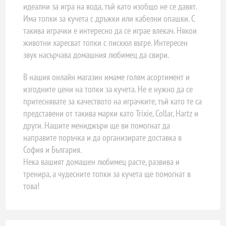
идеални за игра на вода, тъй като изобщо не се давят.
Има топки за кучета с дръжки или кабелни опашки. С
такива играчки е интересно да се играе влекач. Някои
животни харесват топки с пискюл вътре. Интересен
звук насърчава домашния любимец да свири.
В нашия онлайн магазин имаме голям асортимент и
изгодните цени на топки за кучета. Не е нужно да се
притеснявате за качеството на играчките, тъй като те са
представени от такива марки като Trixie, Collar, Hartz и
други. Нашите мениджъри ще ви помогнат да
направите поръчка и да организирате доставка в
София и България.
Нека вашият домашен любимец расте, развива и
тренира, а чудесните топки за кучета ще помогнат в
това!