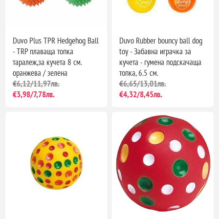
Duvo Plus TPR Hedgehog Ball
Duvo Rubber bouncy ball dog
- TRP плаваща топка
toy - Забавна играчка за
таралеж,за кучета 8 см.
кучета - гумена подскачаща
оранжева / зелена
топка, 6.5 см.
€6,12/11,97лв.
€6,65/13,01лв.
€3,98/7,78лв.
€4,32/8,45лв.