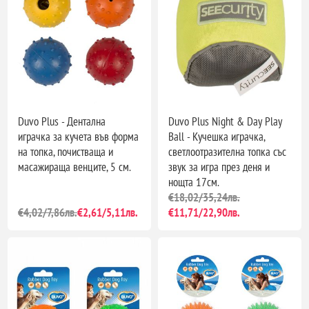
Duvo Plus - Дентална
Duvo Plus Night & Day Play
играчка за кучета във форма
Ball - Кучешка играчка,
на топка, почистваща и
светлоотразителна топка със
масажираща венците, 5 см.
звук за игра през деня и
нощта 17см.
€18,02/35,24лв.
€4,02/7,86лв.
€2,61/5,11лв.
€11,71/22,90лв.