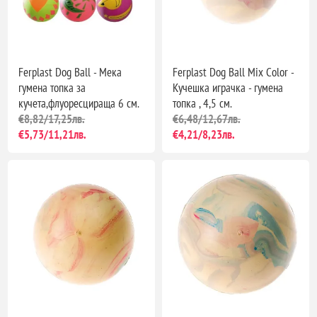
Ferplast Dog Ball - Мека
Ferplast Dog Ball Mix Color -
гумена топка за
Кучешка играчка - гумена
кучета,флуоресцираща 6 см.
топка , 4,5 см.
€8,82/17,25лв.
€6,48/12,67лв.
€5,73/11,21лв.
€4,21/8,23лв.