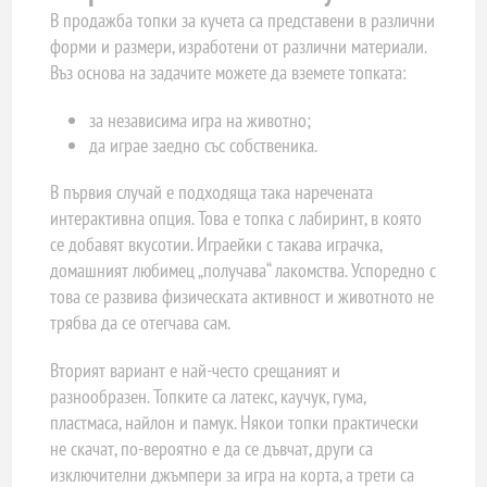
В продажба топки за кучета са представени в различни
форми и размери, изработени от различни материали.
Въз основа на задачите можете да вземете топката:
за независима игра на животно;
да играе заедно със собственика.
В първия случай е подходяща така наречената
интерактивна опция. Това е топка с лабиринт, в която
се добавят вкусотии. Играейки с такава играчка,
домашният любимец „получава“ лакомства. Успоредно с
това се развива физическата активност и животното не
трябва да се отегчава сам.
Вторият вариант е най-често срещаният и
разнообразен. Топките са латекс, каучук, гума,
пластмаса, найлон и памук. Някои топки практически
не скачат, по-вероятно е да се дъвчат, други са
изключителни джъмпери за игра на корта, а трети са