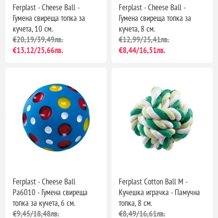
Ferplast - Cheese Ball -
Ferplast - Cheese Ball -
Гумена свиреща топка за
Гумена свиреща топка за
кучета, 10 см.
кучета, 8 см.
€20,19/39,49лв.
€12,99/25,41лв.
€13,12/25,66лв.
€8,44/16,51лв.
Ferplast - Cheese Ball
Ferplast Cotton Ball M -
Pa6010 - Гумена свиреща
Кучешка играчка - Памучна
топка за кучета, 6 см.
топка, 8 см.
€9,45/18,48лв.
€8,49/16,61лв.