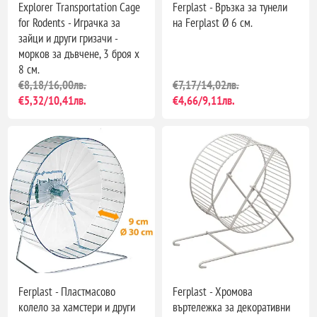
Explorer Transportation Cage
Ferplast - Връзка за тунели
for Rodents - Играчка за
на Ferplast Ø 6 см.
зайци и други гризачи -
морков за дъвчене, 3 броя х
8 см.
€8,18/16,00лв.
€7,17/14,02лв.
€5,32/10,41лв.
€4,66/9,11лв.
Ferplast - Пластмасово
Ferplast - Хромова
колело за хамстери и други
въртележка за декоративни