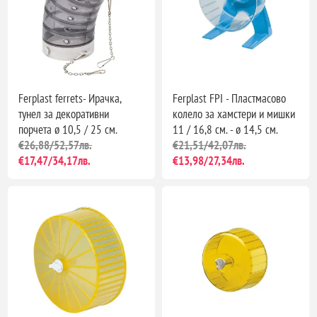
Ferplast ferrets- Ирачка,
Ferplast FPI - Пластмасово
тунел за декоративни
колело за хамстери и мишки
порчета ø 10,5 / 25 см.
11 / 16,8 см. - ø 14,5 см.
€26,88/52,57лв.
€21,51/42,07лв.
€17,47/34,17лв.
€13,98/27,34лв.