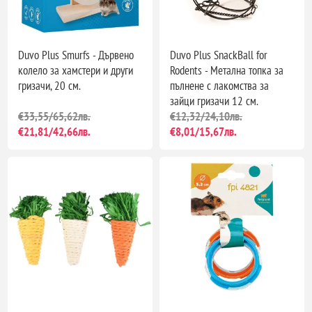
Duvo Plus Smurfs - Дървено
Duvo Plus SnackBall for
колело за хамстери и други
Rodents - Метална топка за
гризачи, 20 см.
пълнене с лакомства за
зайци гризачи 12 см.
€33,55/65,62лв.
€12,32/24,10лв.
€21,81/42,66лв.
€8,01/15,67лв.