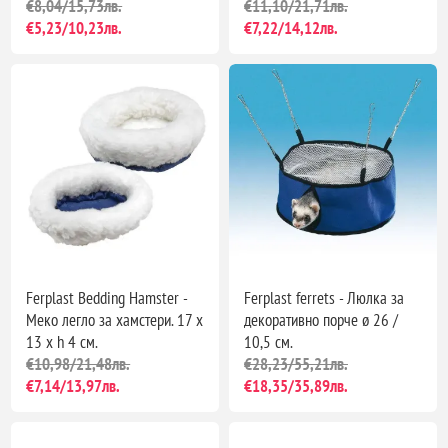
€8,04/15,73лв.
€11,10/21,71лв.
€5,23/10,23лв.
€7,22/14,12лв.
Ferplast Bedding Hamster -
Ferplast ferrets - Люлка за
Меко легло за хамстери. 17 x
декоративно порче ø 26 /
13 x h 4 см.
10,5 см.
€10,98/21,48лв.
€28,23/55,21лв.
€7,14/13,97лв.
€18,35/35,89лв.