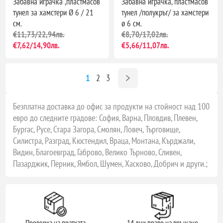
Забавна играчка ,пластмасов
Забавна играчка, пластмасов
тунел за хамстери Ø 6 / 21
тунел /полукръг/ за хамстери
см.
ø 6 см.
€11,73/22,94лв.
€8,70/17,02лв.
€7,62/14,90лв.
€5,66/11,07лв.
1
2
3
Безплатна доставка до офис за продукти на стойност над 100
евро до следните градове: София, Варна, Пловдив, Плевен,
Бургас, Русе, Стара Загора, Смолян, Ловеч, Търговище,
Силистра, Разград, Кюстендил, Враца, Монтана, Кърджали,
Видин, Благоевград, Габрово, Велико Търново, Сливен,
Пазарджик, Перник, Ямбол, Шумен, Хасково, Добрич и други.;
Проверка на пратката
14 дни право на връщане