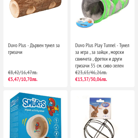
Duvo Plus - Дървен тунел за
Duvo Plus Play Tunnel - Тунел
гризачи
за игра , за зайци , морски
свинчета , фретки и други
гризачи 35 см. сиво-зелен
€8,42/16,47лв.
€23,65/46,26лв.
€5,47/10,70лв.
€15,37/30,06лв.