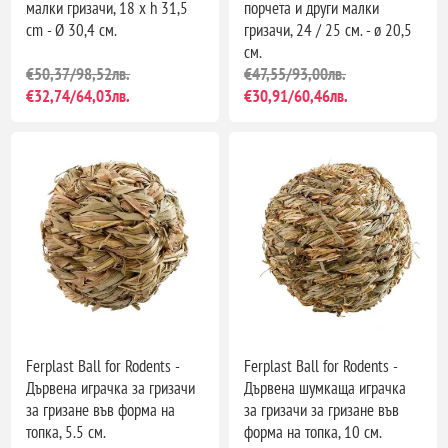
малки гризачи, 18 x h 31,5
порчета и други малки
cm - Ø 30,4 см.
гризачи, 24 / 25 см. - ø 20,5
см.
€50,37/98,52лв.
€47,55/93,00лв.
€32,74/64,03лв.
€30,91/60,46лв.
Ferplast Ball for Rodents -
Ferplast Ball for Rodents -
Дървена играчка за гризачи
Дървена шумкаща играчка
за гризане във форма на
за гризачи за гризане във
топка, 5.5 см.
форма на топка, 10 см.