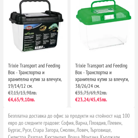
Trixie Transport and Feeding
Trixie Transport and Feeding
Box - Транспортна и
Box - Транспортна и
хранителна кутия за влечуги,
хранителна кутия за влечуги,
19/14/12 см.
38/26/24 см.
€7,15/13,98лв.
€35,75/69,92лв.
€4,65/9,10лв.
€23,24/45,45лв.
Безплатна доставка до офис за продукти на стойност над 100
евро до следните градове: София, Варна, Пловдив, Плевен,
Бургас, Русе, Стара Загора, Смолян, Ловеч, Търговище,
Силистра, Разград, Кюстендил, Враца, Монтана, Кърджали,