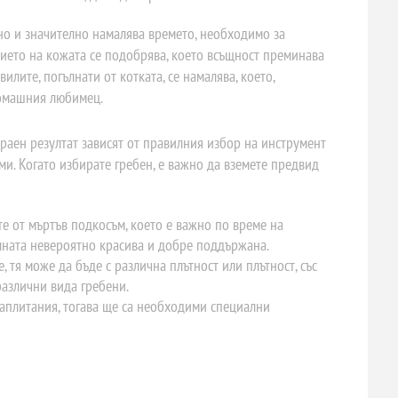
но и значително намалява времето, необходимо за
нието на кожата се подобрява, което всъщност преминава
илите, погълнати от котката, се намалява, което,
домашния любимец.
раен резултат зависят от правилния избор на инструмент
ми. Когато избирате гребен, е важно да вземете предвид
те от мъртъв подкосъм, което е важно по време на
вълната невероятно красива и добре поддържана.
, тя може да бъде с различна плътност или плътност, със
различни вида гребени.
 заплитания, тогава ще са необходими специални