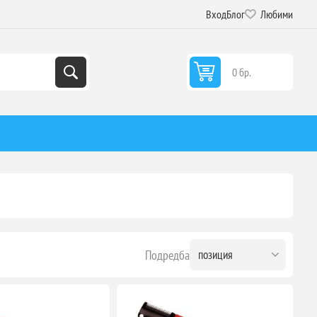
Вход
Блог
Любими
0 бр.
Подредба