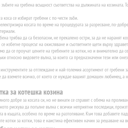
зъбите на гребена всъщност съответства на дължината на козината. То
ста коса се избират гребени с по-чести зъби.
аелектризира косата по време на процедурата за разресване, по-добр
териали.
бена трябва да са безопасни, не прекалено остри, за да не наранят 
а се избегне процесът на окисляване и съответните щети върху здраве
мо да се проучат цените на гребените за котки, но и внимателно да с
ки относно видовете вълна, за които са предназначени тези или онез
инструментите за отглеждане и най-големия асортимент от гребени з
е да вземете всичко, от което се нуждае вашият домашен любимец, а н
тка за котешка козина
много добре за косата си, но не винаги се справят с обема на пролива
ното рискува да погълне вълна с всички неприятни последици, произ
та в къщата, особено по време на разтопяване. Към това добавете падн
те котки за котки, това е наистина ефективен начин за решаване на в