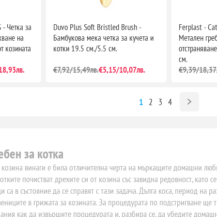
 - Четка за
Duvo Plus Soft Bristled Brush -
Ferplast - Ca
хване на
Бамбукова мека четка за кучета и
Метален греб
т козината
котки 19.5 см./5.5 см.
отстраняване
см.
18,93лв.
€7,92/15,49лв.
€5,15/10,07лв.
€9,39/18,37
1
2
3
4
ебен за котка
 козина винаги е била отличителна черта на мъркащите домашни люби
Котките почистват дрехите си от козина със завидна редовност, като с
са в състояние да се справят с тази задача. Дълга коса, период на ра
вениците в грижата за козината. За процедурата по подстригване ще т
нания как да извършите процедурата и, разбира се, да убедите домаш