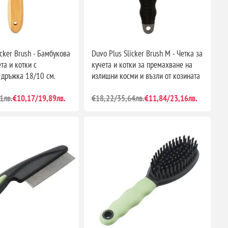
icker Brush - Бамбукова
Duvo Plus Slicker Brush M - Четка за
та и котки с
кучета и котки за премахване на
 дръжка 18/10 см.
излишни косми и възли от козината
1лв.
€10,17/19,89лв.
€18,22/35,64лв.
€11,84/23,16лв.