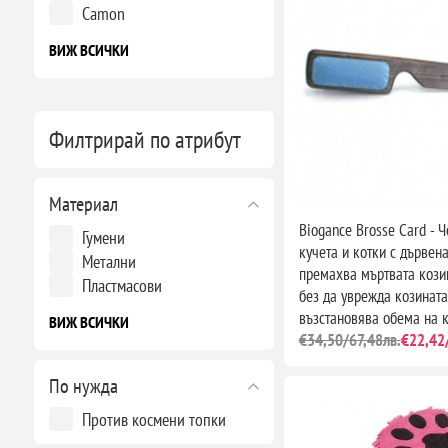
Camon
ВИЖ ВСИЧКИ
Филтрирай по атрибут
Материал
Biogance Brosse Card - Ч
Гумени
кучета и котки с дървен
Метални
премахва мъртвата кози
Пластмасови
без да уврежда козината
възстановява обема на 
ВИЖ ВСИЧКИ
€34,50/67,48лв.
€22,42
По нужда
Против космени топки