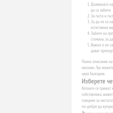
Дължината на 
да са зъбите.
За гъста и гъ
За да не се н
естествени ма
Зъбите на гре
стомана, за д
Важно е не са
дават препоръ
Пълно описание на 
магазин. Тук может
цяла България.
Изберете че
Котките се грижат 
собственика, живот
говорим за чистота
по-добре да купува