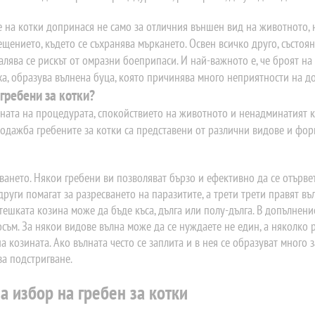
 на котки допринася не само за отличния външен вид на животното, 
щението, където се съхранява мъркането. Освен всичко друго, състоя
лява се рискът от омразни боеприпаси. И най-важното е, че броят на в
ха, образува вълнена буца, която причинява много неприятности на 
гребени за котки?
ната на процедурата, спокойствието на животното и ненадминатият к
родажба гребените за котки са представени от различни видове и фор
ването. Някои гребени ви позволяват бързо и ефективно да се отърве
други помагат за разресването на паразитите, а трети трети правят 
тешката козина може да бъде къса, дълга или полу-дълга. В допълнение
съм. За някои видове вълна може да се нуждаете не един, а няколко 
а козината. Ако вълната често се заплита и в нея се образуват много
за подстригване.
а избор на гребен за котки