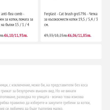
t anti-flea comb -
Ferplast - Cat brush gro5796 - Четка
ен за котки, помага за
за късокосмести котки 19,5 / 5,4 / 3
 на бълхи 15 / 1 / 4
см.
лв.
€6,10/11,93лв.
€9,33/18,25лв.
€6,06/11,85лв.
мци, с изключение, може би, на представители без коса
е грижат за безупречен външен вид. Но не винаги
зтопяване, разходка по улицата - всичко това изисква
рябва правилно да изберете и закупите гребени за котки,
ния си любимец да бъде търпелив малко.