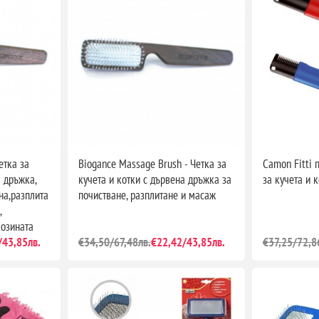
етка за
Biogance Massage Brush - Четка за
Camon Fitti
а дръжка,
кучета и котки с дървена дръжка за
за кучета и 
на,разплита
почистване, разплитане и масаж
,
козината
/43,85лв.
€34,50/67,48лв.
€22,42/43,85лв.
€37,25/72,8