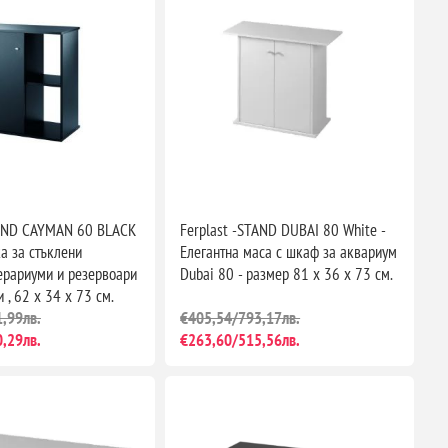
TAND CAYMAN 60 BLACK
Ferplast -STAND DUBAI 80 White -
ка за стъклени
Елегантна маса с шкаф за аквариум
ерариуми и резервоари
Dubai 80 - размер 81 х 36 х 73 см.
 , 62 х 34 х 73 см.
,99лв.
€405,54/793,17лв.
,29лв.
€263,60/515,56лв.