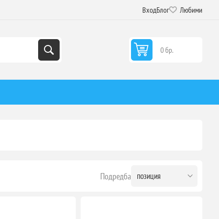
Вход
Блог
Любими
0 бр.
Подредба