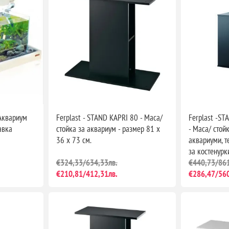
 Аквариум
Ferplast - STAND KAPRI 80 - Маса/
Ferplast -S
авка
стойка за аквариум - размер 81 х
- Маса/ стой
36 х 73 см.
аквариуми, т
за костенурки
€324,33/634,33лв.
€440,73/861
€210,81/412,31лв.
€286,47/560