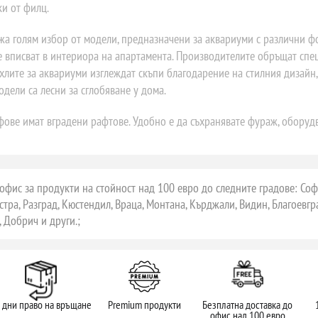
и от филц.
жа голям избор от модели, предназначени за аквариуми с различни фо
е вписват в интериора на апартамента. Производителите обръщат спе
хлите за аквариуми изглеждат скъпи благодарение на стилния дизайн
одели са лесни за сглобяване у дома.
ве имат вградени рафтове. Удобно е да съхранявате фураж, оборудва
офис за продукти на стойност над 100 евро до следните градове: София
стра, Разград, Кюстендил, Враца, Монтана, Кърджали, Видин, Благоевгр
 Добрич и други.;
 дни право на връщане
Premium продукти
Безплатна доставка до
офис над 100 евро