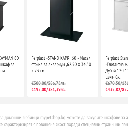
/CAYMAN 80
Ferplast -STAND KAPRI 60 - Маса/
Ferplast Sta
с шкаф за
стойка за аквариум ,62.50 х 34.50
-Елегантна 
 см.
х 73 см.
Дубай 120 12
цвят- бял
€300,00/586,75лв.
€670,50/131
€195,00/381,39лв.
€435,82/852
 за домашни любимци mypetshop.bg можете да закупите шкафове за а
се характеризират с повишена якост поради специални странични пан