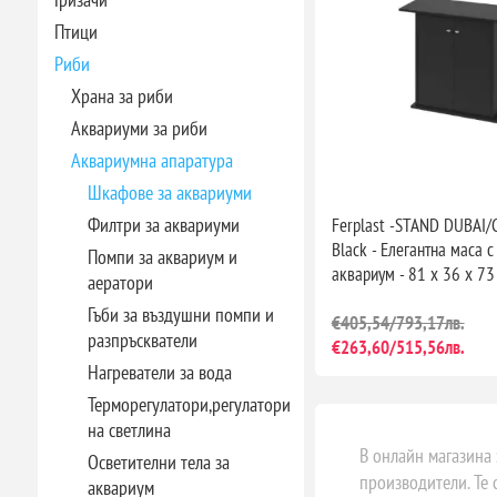
Птици
Риби
Храна за риби
Аквариуми за риби
Аквариумна апаратура
Шкафове за аквариуми
Филтри за аквариуми
Ferplast -STAND DUBAI
Black - Елегантна маса 
Помпи за аквариум и
аквариум - 81 х 36 х 73
аератори
Гъби за въздушни помпи и
€405,54/793,17лв.
разпръскватели
€263,60/515,56лв.
Нагреватели за вода
Терморегулатори,регулатори
на светлина
В онлайн магазина
Осветителни тела за
производители. Те 
аквариум