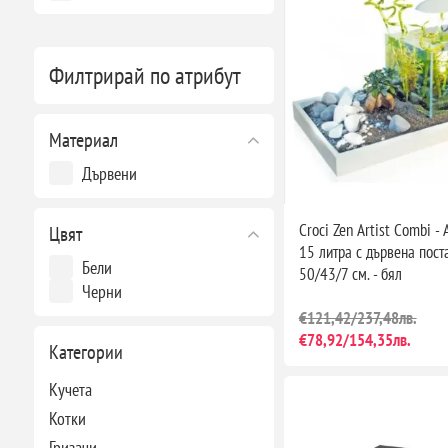
Филтрирай по атрибут
Материал
Дървени
Croci Zen Artist Combi -
Цвят
15 литра с дървена пост
Бели
50/43/7 см. - бял
Черни
€121,42/237,48лв.
€78,92/154,35лв.
Категории
Кучета
Котки
Гризачи