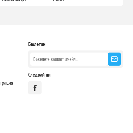
Бюлетин
Следвай ни
страция