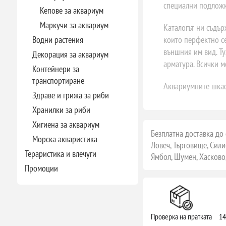
специални подложк
Кепове за аквариум
Маркучи за аквариум
Каталогът ни съдър
които перфектно с
Водни растения
външния им вид. Ту
Декорация за аквариум
арматура. Всички м
Контейнери за
транспортиране
Аквариумните шкафо
Здраве и грижа за риби
Хранилки за риби
Хигиена за аквариум
Безплатна доставка до 
Морска акваристика
Ловеч, Търговище, Сили
Тераристика и влечуги
Ямбол, Шумен, Хасково,
Промоции
Проверка на пратката
14