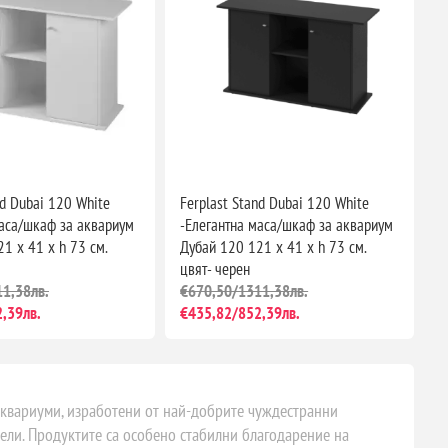
nd Dubai 120 White
Ferplast Stand Dubai 120 White
маса/шкаф за аквариум
-Елегантна маса/шкаф за аквариум
1 x 41 x h 73 см.
Дубай 120 121 x 41 x h 73 см.
цвят- черен
1,38лв.
€670,50/1311,38лв.
,39лв.
€435,82/852,39лв.
квариуми, изработени от най-добрите чуждестранни
ели. Продуктите са особено стабилни благодарение на