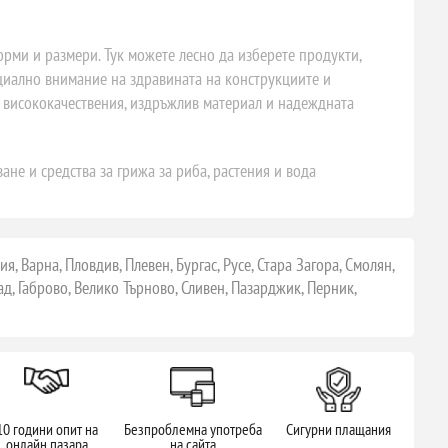
рми и размери. Тук можете лесно да изберете продукти,
циално внимание на здравината на конструкциите и
, висококачествения, издръжлив материал и надеждната
не и средства за грижа за риба, растения и вода
, Варна, Пловдив, Плевен, Бургас, Русе, Стара Загора, Смолян,
ад, Габрово, Велико Търново, Сливен, Пазарджик, Перник,
10 години опит на
Безпроблемна употреба
Сигурни плащания
онлайн пазара
на сайта