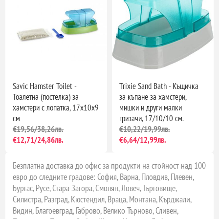
Savic Hamster Toilet -
Trixie Sand Bath - Къщичка
Тоалетна (постелка) за
за къпане за хамстери,
хамстери с лопатка, 17х10х9
мишки и други малки
см
гризачи, 17/10/10 см.
€19,56/38,26лв.
€10,22/19,99лв.
€12,71/24,86лв.
€6,64/12,99лв.
Безплатна доставка до офис за продукти на стойност над 100
евро до следните градове: София, Варна, Пловдив, Плевен,
Бургас, Русе, Стара Загора, Смолян, Ловеч, Търговище,
Силистра, Разград, Кюстендил, Враца, Монтана, Кърджали,
Видин, Благоевград, Габрово, Велико Търново, Сливен,