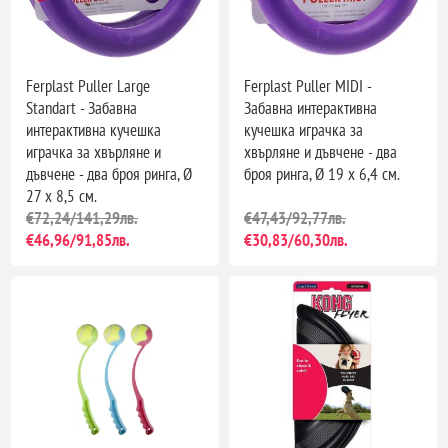
Ferplast Puller Large
Ferplast Puller MIDI -
Standart - Забавна
Забавна интерактивна
интерактивна кучешка
кучешка играчка за
играчка за хвърляне и
хвърляне и дъвчене - два
дъвчене - два броя ринга, Ø
броя ринга, Ø 19 x 6,4 см.
27 x 8,5 см.
€72,24/141,29лв.
€47,43/92,77лв.
€46,96/91,85лв.
€30,83/60,30лв.