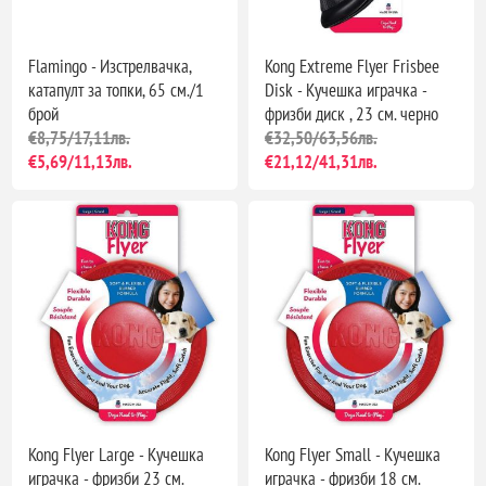
Flamingo - Изстрелвачка,
Kong Extreme Flyer Frisbee
катапулт за топки, 65 см./1
Disk - Кучешка играчка -
брой
фризби диск , 23 см. черно
€8,75/17,11лв.
€32,50/63,56лв.
€5,69/11,13лв.
€21,12/41,31лв.
Kong Flyer Large - Кучешка
Kong Flyer Small - Кучешка
играчка - фризби 23 см.
играчка - фризби 18 см.