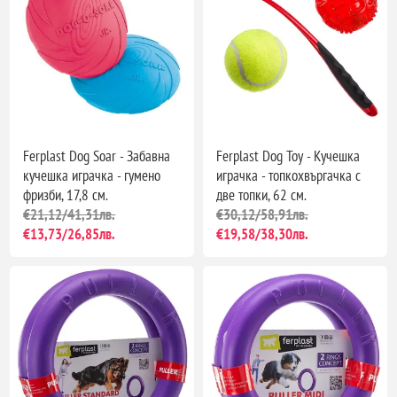
Ferplast Dog Soar - Забавна
Ferplast Dog Toy - Кучешка
кучешка играчка - гумено
играчка - топкохвъргачка с
фризби, 17,8 см.
две топки, 62 см.
€21,12/41,31лв.
€30,12/58,91лв.
€13,73/26,85лв.
€19,58/38,30лв.