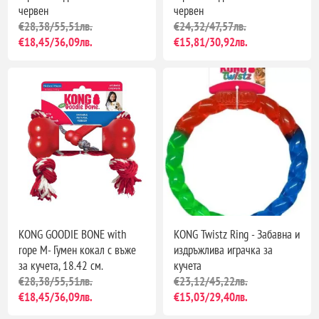
червен
червен
€28,38/55,51лв.
€24,32/47,57лв.
€18,45/36,09лв.
€15,81/30,92лв.
KONG GOODIE BONE with
KONG Twistz Ring - Забавна и
rope M- Гумен кокал с въже
издръжлива играчка за
за кучета, 18.42 см.
кучета
€28,38/55,51лв.
€23,12/45,22лв.
€18,45/36,09лв.
€15,03/29,40лв.