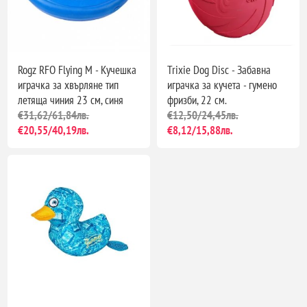
Rogz RFO Flying M - Кучешка
Trixie Dog Disc - Забавна
играчка за хвърляне тип
играчка за кучета - гумено
летяща чиния 23 см, синя
фризби, 22 см.
€31,62/61,84лв.
€12,50/24,45лв.
€20,55/40,19лв.
€8,12/15,88лв.