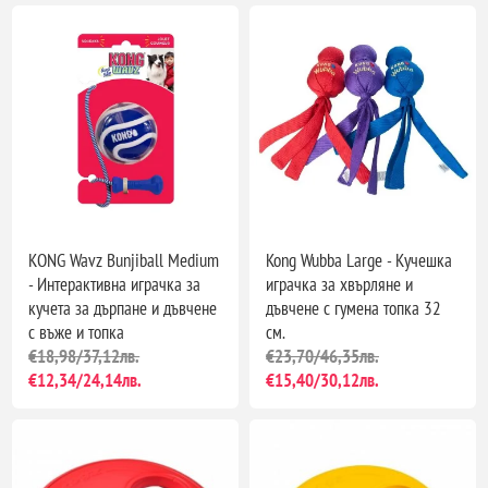
KONG Wavz Bunjiball Medium
Kong Wubba Large - Кучешка
- Интерактивна играчка за
играчка за хвърляне и
кучета за дърпане и дъвчене
дъвчене с гумена топка 32
с въже и топка
см.
€18,98/37,12лв.
€23,70/46,35лв.
€12,34/24,14лв.
€15,40/30,12лв.