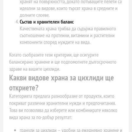
хранят на повърхността, докато потъващите пелети са
идеални за видове, които търсят храна в средните и
долните слоеве.
Състав и хранителен баланс
Качествената храна трябва да съдържа правилното
съотношение на протеини, витамини и растителни
компоненти според нуждите на вида.
Когато съобразите тези критерии, ще осигурите
балансирано хранене и ще подпомогнете дългосрочното
здраве на вашите цихлиди.
Какви видове храна за цихлиди ще
откриете?
Категорията предлага разнообразие от продукти, които
покриват различни хранителни нужди и предпочитания.
Това ви позволява да изберете или комбинирате няколко
вида храна за по-добър резултат:
гранули за цихлиди – удобни за ежедневно хранене и