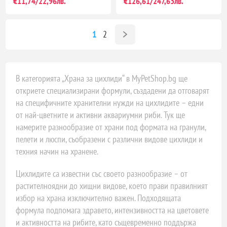
€11,74/22,96лв.
€126,61/247,63лв.
1
2
В категорията „Храна за цихлиди“ в MyPetShop.bg ще
откриете специализирани формули, създадени да отговарят
на специфичните хранителни нужди на цихлидите – едни
от най-цветните и активни аквариумни риби. Тук ще
намерите разнообразие от храни под формата на гранули,
пелети и люспи, съобразени с различни видове цихлиди и
техния начин на хранене.
Цихлидите са известни със своето разнообразие – от
растителноядни до хищни видове, което прави правилният
избор на храна изключително важен. Подходящата
формула подпомага здравето, интензивността на цветовете
и активността на рибите, като същевременно поддържа