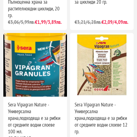
Пълноценна храна за
за цихлиди 20 гр.
растителноядни цихлиди, 20
гр.
€3,06/5,99лв.
€1,99/3,89лв.
€3,21/6,28лв.
€2,09/4,09лв.
Sera Vipagran Nature -
Sera Vipagran Nature -
Универсална
Универсална
храна,подходяща е за рибки
храна,подходяща е за рибки
от средните водни слоеве
от средните водни слоеве 12
100 мл.
гр.