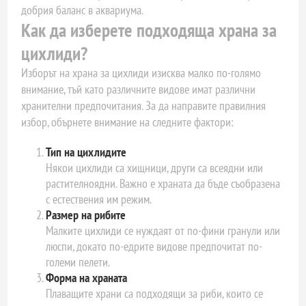
добрия баланс в аквариума.
Как да изберете подходяща храна за
цихлиди?
Изборът на храна за цихлиди изисква малко по-голямо
внимание, тъй като различните видове имат различни
хранителни предпочитания. За да направите правилния
избор, обърнете внимание на следните фактори:
Тип на цихлидите
Някои цихлиди са хищници, други са всеядни или
растителноядни. Важно е храната да бъде съобразена
с естествения им режим.
Размер на рибите
Малките цихлиди се нуждаят от по-фини гранули или
люспи, докато по-едрите видове предпочитат по-
големи пелети.
Форма на храната
Плаващите храни са подходящи за риби, които се