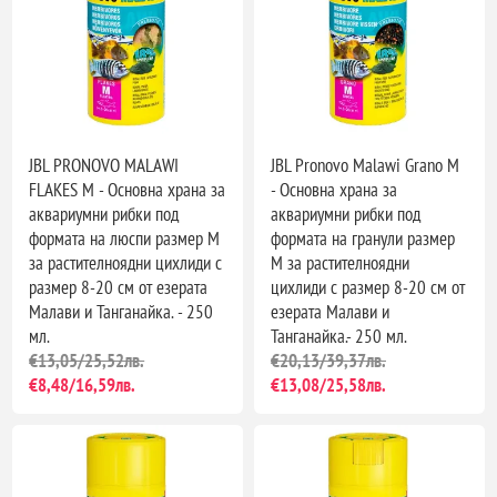
JBL PRONOVO MALAWI
JBL Pronovo Malawi Grano M
FLAKES M - Основна храна за
- Основна храна за
аквариумни рибки под
аквариумни рибки под
формата на люспи размер М
формата на гранули размер
за растителноядни цихлиди с
М за растителноядни
размер 8-20 см от езерата
цихлиди с размер 8-20 см от
Малави и Танганайка. - 250
езерата Малави и
мл.
Танганайка.- 250 мл.
€13,05/25,52лв.
€20,13/39,37лв.
€8,48/16,59лв.
€13,08/25,58лв.