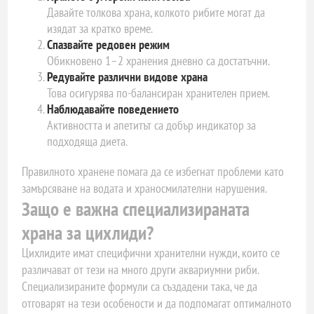
Давайте толкова храна, колкото рибите могат да
изядат за кратко време.
Спазвайте редовен режим
Обикновено 1–2 хранения дневно са достатъчни.
Редувайте различни видове храна
Това осигурява по-балансиран хранителен прием.
Наблюдавайте поведението
Активността и апетитът са добър индикатор за
подходяща диета.
Правилното хранене помага да се избегнат проблеми като
замърсяване на водата и храносмилателни нарушения.
Защо е важна специализираната
храна за цихлиди?
Цихлидите имат специфични хранителни нужди, които се
различават от тези на много други аквариумни риби.
Специализираните формули са създадени така, че да
отговарят на тези особености и да подпомагат оптималното