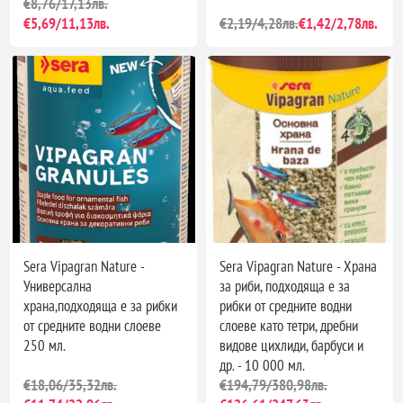
€8,76/17,13лв.
€5,69/11,13лв.
€2,19/4,28лв.
€1,42/2,78лв.
Sera Vipagran Nature -
Sera Vipagran Nature - Храна
Универсална
за риби, подходяща е за
храна,подходяща е за рибки
рибки от средните водни
от средните водни слоеве
слоеве като тетри, дребни
250 мл.
видове цихлиди, барбуси и
др. - 10 000 мл.
€18,06/35,32лв.
€194,79/380,98лв.