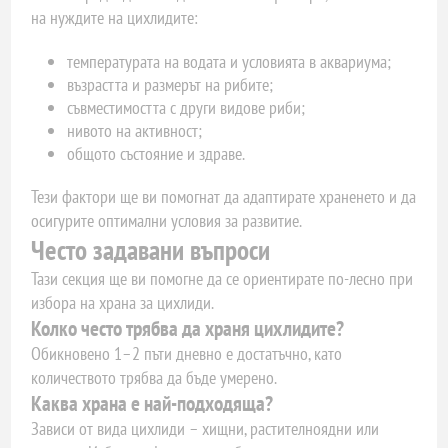
на нуждите на цихлидите:
температурата на водата и условията в аквариума;
възрастта и размерът на рибите;
съвместимостта с други видове риби;
нивото на активност;
общото състояние и здраве.
Тези фактори ще ви помогнат да адаптирате храненето и да
осигурите оптимални условия за развитие.
Често задавани въпроси
Тази секция ще ви помогне да се ориентирате по-лесно при
избора на храна за цихлиди.
Колко често трябва да храня цихлидите?
Обикновено 1–2 пъти дневно е достатъчно, като
количеството трябва да бъде умерено.
Каква храна е най-подходяща?
Зависи от вида цихлиди – хищни, растителноядни или