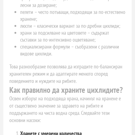
лесни за дозиране;
пелети – често потъващи, подходящи за по-естествено
хранене;
люспи – класически вариант за по-дребни цихлиди;
храни за подсилване на цветовете – съдържат
съставки за по-интензивно оцветяване;
специализирани формули – съобразени с различни
видове цихлиди.
Това разнообразие позволява да изградите по-балансиран
хранителен режим и да адаптирате менюто според
поведението и нуждите на рибите.
Как правилно да храните цихлидите?
Освен изборът на подходяща храна, начинът на хранене е
от съществено значение за здравето на рибите и
поддържането на чиста водна среда. Следвайте тези
основни насоки:
Хранете с умерени количества