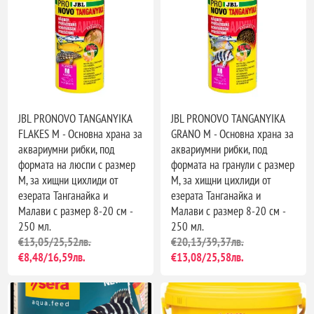
JBL PRONOVO TANGANYIKA
JBL PRONOVO TANGANYIKA
FLAKES M - Основна храна за
GRANO M - Основна храна за
аквариумни рибки, под
аквариумни рибки, под
формата на люспи с размер
формата на гранули с размер
М, за хищни цихлиди от
М, за хищни цихлиди от
езерата Танганайка и
езерата Танганайка и
Малави с размер 8-20 см -
Малави с размер 8-20 см -
250 мл.
250 мл.
€13,05/25,52лв.
€20,13/39,37лв.
€8,48/16,59лв.
€13,08/25,58лв.