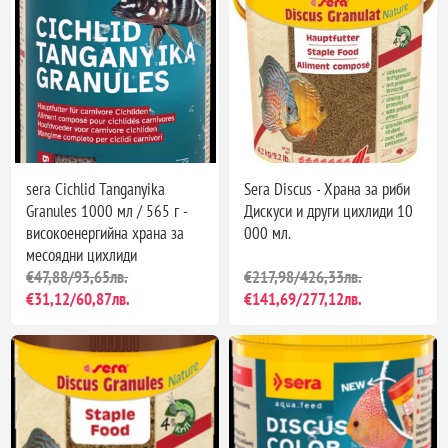
sera Cichlid Tanganyika
Sera Discus - Храна за риби
Granules 1000 мл / 565 г -
Дискуси и други цихлиди 10
високоенергийна храна за
000 мл.
месоядни цихлиди
€47,88/93,65лв.
€217,98/426,33лв.
€31,12/60,87лв.
€141,69/277,12лв.