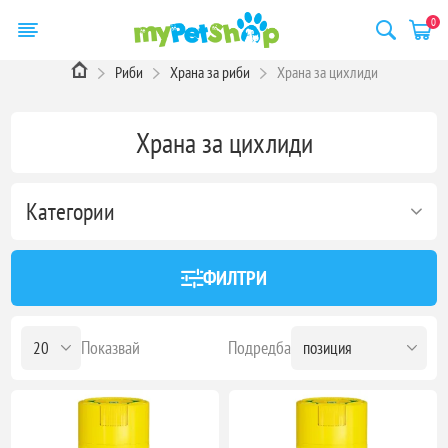
0
Риби
Храна за риби
Храна за цихлиди
Храна за цихлиди
Категории
ФИЛТРИ
Показвай
Подредба