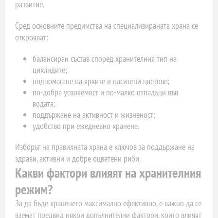
развитие.
Сред основните предимства на специализираната храна се
открояват:
балансиран състав според хранителния тип на
цихлидите;
подпомагане на ярките и наситени цветове;
по-добра усвояемост и по-малко отпадъци във
водата;
поддържане на активност и жизненост;
удобство при ежедневно хранене.
Изборът на правилната храна е ключов за поддържане на
здрави, активни и добре оцветени риби.
Какви фактори влияят на хранителния
режим?
За да бъде храненето максимално ефективно, е важно да се
вземат предвид някои допълнителни фактори, които влияят