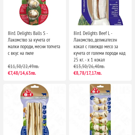
8in1 Delights Balls S -
8in1 Delights Beef L -
Лакомство за кучета от
Лакомство, деликатесен
малки породи, месни топчета
кокал с говеждо месо за
с вкус на пиле
кучета от големи породи над
25 кг. - х 1 кокал
€11,50/22,49лв.
€13,50/26,40лв.
€7,48/14,63лв.
€8,78/17,17лв.