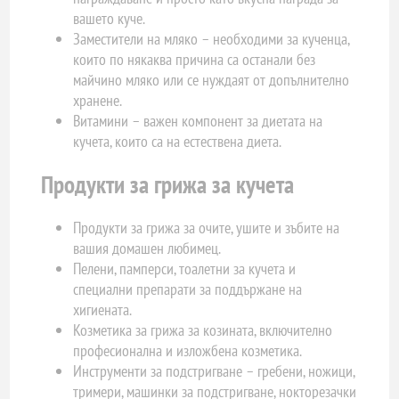
вашето куче.
Заместители на мляко – необходими за кученца,
които по някаква причина са останали без
майчино мляко или се нуждаят от допълнително
хранене.
Витамини – важен компонент за диетата на
кучета, които са на естествена диета.
Продукти за грижа за кучета
Продукти за грижа за очите, ушите и зъбите на
вашия домашен любимец.
Пелени, памперси, тоалетни за кучета и
специални препарати за поддържане на
хигиената.
Козметика за грижа за козината, включително
професионална и изложбена козметика.
Инструменти за подстригване – гребени, ножици,
тримери, машинки за подстригване, нокторезачки