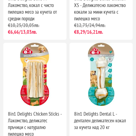
Лакомство, кокал с чисто
XS - Деликатесно лакомство
пилешко месо за кучета от
кокали за мини кучета с
средни породи
пилешко месо
€10,25/20,05лв.
€12,75/24,94лв.
€6,66/13,03лв.
€8,29/16,21лв.
8in1 Delights Chicken Sticks -
8in1 Delights Dental L -
Лакомство, деликатес
дентален деликатесен кокал
пръчици с натурално
за кучета над 20 кг
пилешко месо