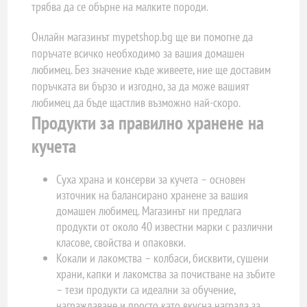
трябва да се обърне на малките породи.
Онлайн магазинът mypetshop.bg ще ви помогне да
поръчате всичко необходимо за вашия домашен
любимец. Без значение къде живеете, ние ще доставим
поръчката ви бързо и изгодно, за да може вашият
любимец да бъде щастлив възможно най-скоро.
Продукти за правилно хранене на
кучета
Суха храна и консерви за кучета – основен
източник на балансирано хранене за вашия
домашен любимец. Магазинът ни предлага
продукти от около 40 известни марки с различни
класове, свойства и опаковки.
Кокали и лакомства – колбаси, бисквити, сушени
храни, капки и лакомства за почистване на зъбите
– тези продукти са идеални за обучение,
награждаване и просто като вкусна награда за