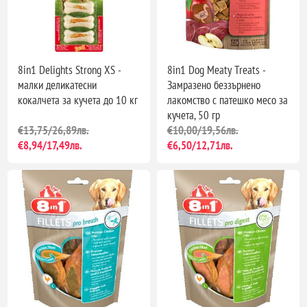
8in1 Delights Strong XS -
8in1 Dog Meaty Treats -
малки деликатесни
Замразено беззърнено
кокалчета за кучета до 10 кг
лакомство с патешко месо за
кучета, 50 гр
€13,75/26,89лв.
€10,00/19,56лв.
€8,94/17,49лв.
€6,50/12,71лв.