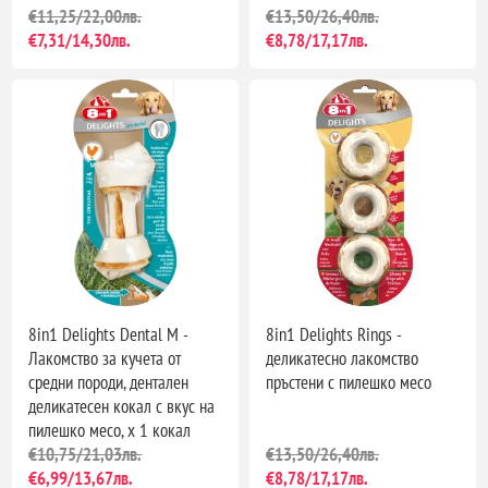
€11,25/22,00лв.
€13,50/26,40лв.
€7,31/14,30лв.
€8,78/17,17лв.
8in1 Delights Dental M -
8in1 Delights Rings -
Лакомство за кучета от
деликатесно лакомство
средни породи, дентален
пръстени с пилешко месо
деликатесен кокал с вкус на
пилешко месо, х 1 кокал
€10,75/21,03лв.
€13,50/26,40лв.
€6,99/13,67лв.
€8,78/17,17лв.