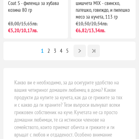
Coat S - филенца за хубава
шишчета MIX - свинско,
козина 80 гр
патешко, говеждо, и пилешко
месо за кучета, 113 гр
€8,00/15,65лв.
€10,50/20,54лв.
€5,20/10,17лв.
€6,82/13,34лв.
1
2
3
4
5
Какво ви е необходимо, за да осигурите удобство на
вашия четириног домашен любимец в дома? Какви
продукти да купите за кучета, как да се грижите за тях
и с какво да ги храните? Тези въпроси вълнуват всеки
грижовен собственик на куче. Кучетата не са просто
домашни любимци, те са истински членове на
семейството, които приемат обичта и грижите и ги
връщат с любов и отдаденост. Особено внимание