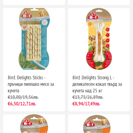
8in1 Delights Sticks -
8in1 Delights Strong L -
пръчици пилешко месо за
деликатесен кокал твърд за
кучета
кучета над 25 кг
€10,00/19,56лв.
€13,75/26,89лв.
€6,50/12,71лв.
€8,94/17,49лв.