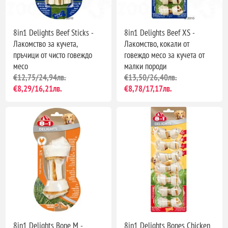
8in1 Delights Beef Sticks -
8in1 Delights Beef XS -
Лакомство за кучета,
Лакомство, кокали от
пръчици от чисто говеждо
говеждо месо за кучета от
месо
малки породи
€12,75/24,94лв.
€13,50/26,40лв.
€8,29/16,21лв.
€8,78/17,17лв.
8in1 Delights Bone М -
8in1 Delights Bones Chicken