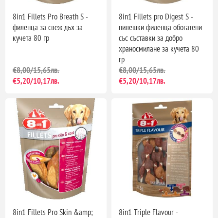
8in1 Fillets Pro Breath S -
8in1 Fillets pro Digest S -
филенца за свеж дъх за
пилешки филенца обогатени
кучета 80 гр
със съставки за добро
храносмилане за кучета 80
гр
€8,00/15,65лв.
€8,00/15,65лв.
€5,20/10,17лв.
€5,20/10,17лв.
8in1 Fillets Pro Skin &amp;
8in1 Triple Flavour -