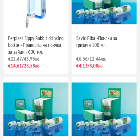
Ferplast Sippy Rabbit drinking
Savic Biba -Поилки за
bottle - Правоъгълна поилка
гризачи 100 мл.
за зайци - 600 мл.
€22,47/43,95лв.
€6,36/12,44лв.
€14,61/28,58лв.
€4,13/8,08лв.