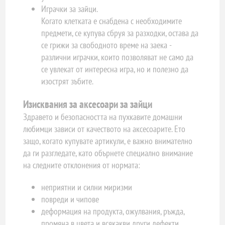
Играчки за зайци.
Когато клетката е снабдена с необходимите
предмети, се купува сбруя за разходки, остава да
се грижи за свободното време на заека -
различни играчки, които позволяват не само да
се увлекат от интересна игра, но и полезно да
изострят зъбите.
Изисквания за аксесоари за зайци
Здравето и безопасността на пухкавите домашни
любимци зависи от качеството на аксесоарите. Ето
защо, когато купувате артикули, е важно внимателно
да ги разгледате, като обърнете специално внимание
на следните отклонения от нормата:
неприятни и силни миризми
повреди и чипове
деформация на продукта, ожулвания, ръжда,
промяна в цвета и всякакви други дефекти