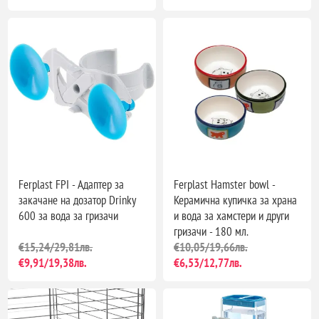
Ferplast FPI - Адаптер за
Ferplast Hamster bowl -
закачане на дозатор Drinky
Керамична купичка за храна
600 за вода за гризачи
и вода за хамстери и други
гризачи - 180 мл.
€15,24/29,81лв.
€10,05/19,66лв.
€9,91/19,38лв.
€6,53/12,77лв.