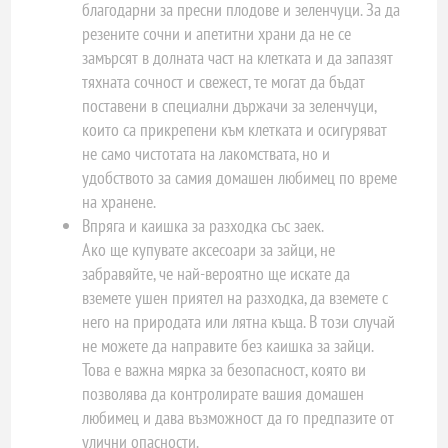
благодарни за пресни плодове и зеленчуци. За да
резените сочни и апетитни храни да не се
замърсят в долната част на клетката и да запазят
тяхната сочност и свежест, те могат да бъдат
поставени в специални държачи за зеленчуци,
които са прикрепени към клетката и осигуряват
не само чистотата на лакомствата, но и
удобството за самия домашен любимец по време
на хранене.
Впряга и каишка за разходка със заек.
Ако ще купувате аксесоари за зайци, не
забравяйте, че най-вероятно ще искате да
вземете ушен приятел на разходка, да вземете с
него на природата или лятна къща. В този случай
не можете да направите без каишка за зайци.
Това е важна мярка за безопасност, която ви
позволява да контролирате вашия домашен
любимец и дава възможност да го предпазите от
улични опасности.