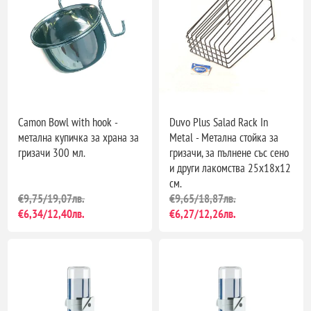
Camon Bowl with hook -
Duvo Plus Salad Rack In
метална купичка за храна за
Metal - Метална стойка за
гризачи 300 мл.
гризачи, за пълнене със сено
и други лакомства 25x18x12
см.
€9,75/19,07лв.
€9,65/18,87лв.
€6,34/12,40лв.
€6,27/12,26лв.