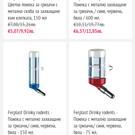
Цветна поилка за гризачи с
Поилка с метално захващане
метална скоба за захващане
за гризачи, / синя, червена,
към клетката, 150 мл
бяла / 600 мл.
€7,80/15,26лв.
€10,11/19,77лв.
€5,07/9,92лв.
€6,57/12,85лв.
Ferplast Drinky rodents -
Ferplast Drinky rodents -
Поилка с метално захващане
Поилка с метално захващане
за гризачи,/ синя, червена,
за гризачи,/ синя, червена,
бяла - 150 мл.
бяла - 75 мл.