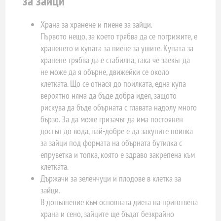
за зайци
Храна за хранене и пиене за зайци.
Първото нещо, за което трябва да се погрижите, е
храненето и купата за пиене за ушите. Купата за
хранене трябва да е стабилна, така че заекът да
не може да я обърне, движейки се около
клетката. Що се отнася до поилката, една купа
вероятно няма да бъде добра идея, защото
рискува да бъде обърната с главата надолу много
бързо. За да може гризачът да има постоянен
достъп до вода, най-добре е да закупите поилка
за зайци под формата на обърната бутилка с
епруветка и топка, която е здраво закрепена към
клетката.
Държачи за зеленчуци и плодове в клетка за
зайци.
В допълнение към основната диета на приготвена
храна и сено, зайците ще бъдат безкрайно