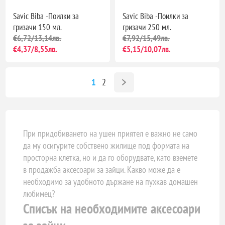
Savic Biba -Поилки за
Savic Biba -Поилки за
гризачи 150 мл.
гризачи 250 мл.
€6,72/13,14лв.
€7,92/15,49лв.
€4,37/8,55лв.
€5,15/10,07лв.
1
2
При придобиването на ушен приятел е важно не само
да му осигурите собствено жилище под формата на
просторна клетка, но и да го оборудвате, като вземете
в продажба аксесоари за зайци. Какво може да е
необходимо за удобното държане на пухкав домашен
любимец?
Списък на необходимите аксесоари