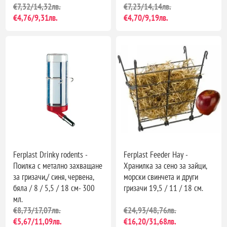
€7,32/14,32лв.
€7,23/14,14лв.
€4,76/9,31лв.
€4,70/9,19лв.
Ferplast Drinky rodents -
Ferplast Feeder Hay -
Поилка с метално захващане
Хранилка за сено за зайци,
за гризачи,/ синя, червена,
морски свинчета и други
бяла / 8 / 5,5 / 18 см- 300
гризачи 19,5 / 11 / 18 см.
мл.
€8,73/17,07лв.
€24,93/48,76лв.
€5,67/11,09лв.
€16,20/31,68лв.