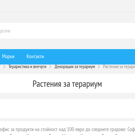
Марки
Контакти
Тераристика и влечуги
Декорации за терариум
Растения за терар
Растения за терариум
офис за продукти на стойност над 100 евро до следните градове: София