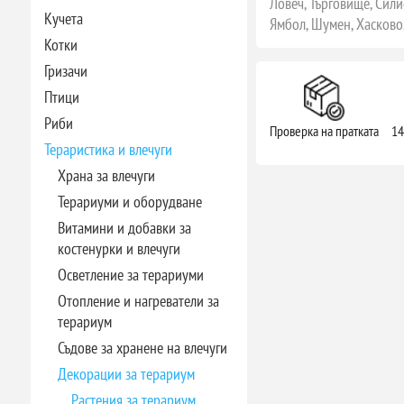
Ловеч, Търговище, Сили
Кучета
Ямбол, Шумен, Хасково,
Котки
Гризачи
Птици
Риби
Проверка на пратката
14
Тераристика и влечуги
Храна за влечуги
Терариуми и оборудване
Витамини и добавки за
костенурки и влечуги
Осветление за терариуми
Отопление и нагреватели за
терариум
Съдове за хранене на влечуги
Декорации за терариум
Растения за терариум