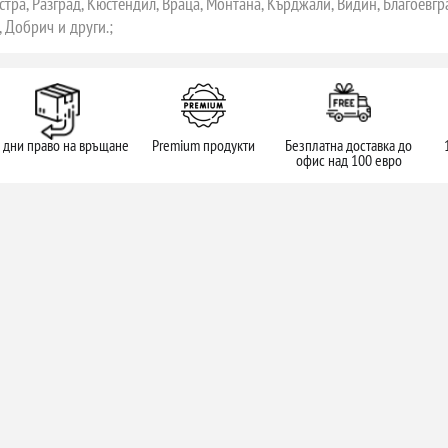
стра, Разград, Кюстендил, Враца, Монтана, Кърджали, Видин, Благоевгр
 Добрич и други.;
 дни право на връщане
Premium продукти
Безплатна доставка до
офис над 100 евро