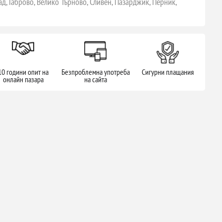
ад, Габрово, Велико Търново, Сливен, Пазарджик, Перник,
10 години опит на
Безпроблемна употреба
Сигурни плащания
онлайн пазара
на сайта