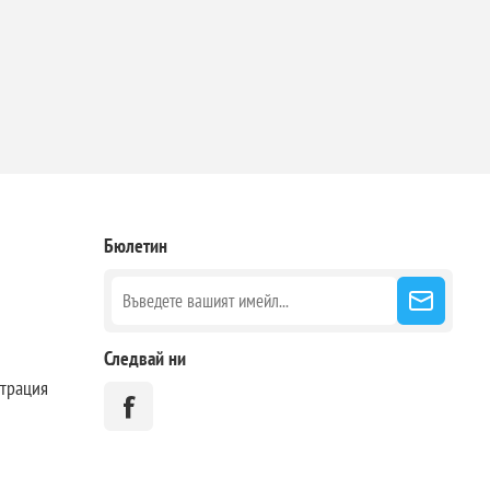
Бюлетин
Следвай ни
страция