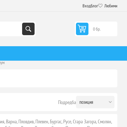
Вход
Блог
Любими
0 бр.
иум
Подредба
, Варна, Пловдив, Плевен, Бургас, Русе, Стара Загора, Смолян,