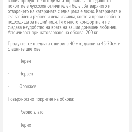
вашия продукт необходимата здравина, а огледалното
покритие е луксозен отличителен белег. Затварянето и
отварянето на катарамата с една ръка е лесно. Катарамата е
със заоблени ръбове и лека извивка, което я прави особено
подходяща за нашийници. Тя е много комфортна и не
създава неудобство на врата на вашия домашен любимец.
Устойчивост при натоварване на обкова: 200 кг.
Продуктът се предлага с ширина 40 мм., дължина 45-70см. и
следните цветове:
·
Черен
·
Червен
·
Оранжев
Повърхностно покритие на обкова:
·
Розово злато
·
Черно