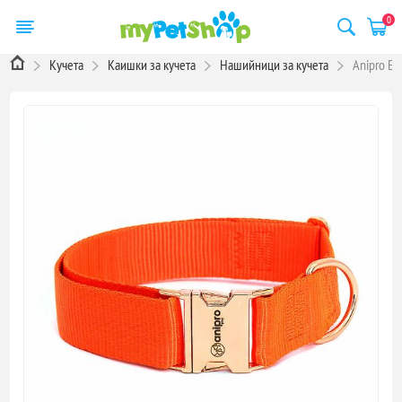
0
Кучета
Каишки за кучета
Нашийници за кучета
Anipro Ex