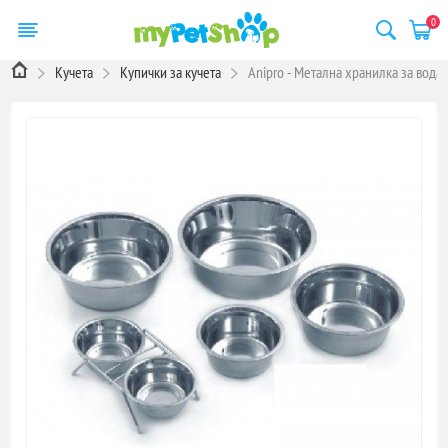
0
Кучета
Купички за кучета
Аnipro - Метална хранилка за вода и