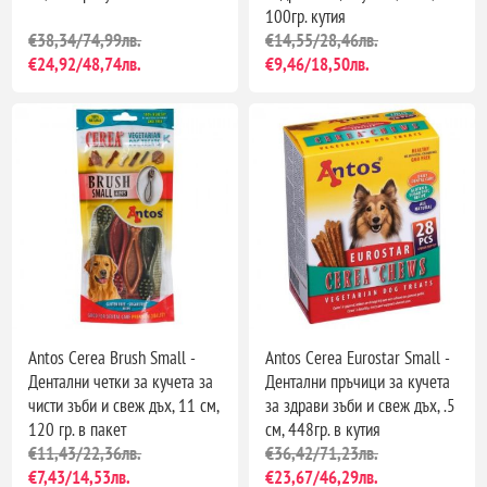
100гр. кутия
€38,34/74,99лв.
€14,55/28,46лв.
€24,92/48,74лв.
€9,46/18,50лв.
Antos Cerea Brush Small -
Antos Cerea Eurostar Small -
Дентални четки за кучета за
Дентални пръчици за кучета
чисти зъби и свеж дъх, 11 см,
за здрави зъби и свеж дъх, .5
120 гр. в пакет
см, 448гр. в кутия
€11,43/22,36лв.
€36,42/71,23лв.
€7,43/14,53лв.
€23,67/46,29лв.