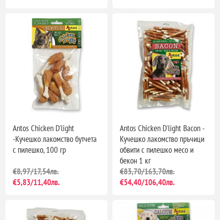
Antos Chicken D'light
Antos Chicken D'light Bacon -
-Кучешко лакомство бутчета
Кучешко лакомство пръчици
с пилешко, 100 гр
обвити с пилешко месо и
бекон 1 кг
€8,97/17,54лв.
€83,70/163,70лв.
€5,83/11,40лв.
€54,40/106,40лв.