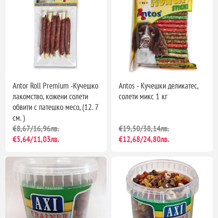
Antor Roll Premium -Кучешко
Antos - Кучешки деликатес,
лакомство, кожени солети
солети микс 1 кг
обвити с патешко месо, (12. 7
см. )
€8,67/16,96лв.
€19,50/38,14лв.
€5,64/11,03лв.
€12,68/24,80лв.