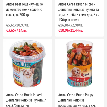
Antos beef rolls -Кучешко
Antos Cerea Brush Micro -
лакомство меки солети с
Дентални четки за кучета за
говеждо, 200 гр
здрави зъби и свеж дъх, 7 см,
150гр. в пакет
€5,61/10,97лв.
€16,86/32,98лв.
€3,65/7,14лв.
€10,96/21,44лв.
Antos Cerea Brush Mixed -
Antos Cerea Brush Puppy -
Дентални четки за кучета, 7
Дентални четки за
см, 375гр. кутия
подрастващи кучета, 5 см,