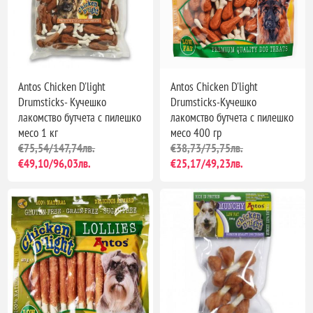
Antos Chicken D'light
Antos Chicken D'light
Drumsticks- Кучешко
Drumsticks-Кучешко
лакомство бутчета с пилешко
лакомство бутчета с пилешко
месо 1 кг
месо 400 гр
€75,54/147,74лв.
€38,73/75,75лв.
€49,10/96,03лв.
€25,17/49,23лв.