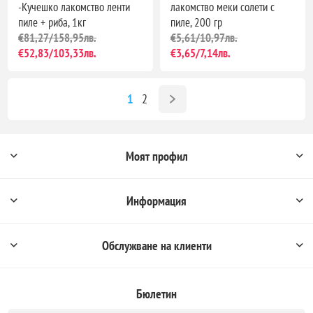
-Кучешко лакомство ленти
лакомство меки солети с
пиле + риба, 1кг
пиле, 200 гр
€81,27/158,95лв.
€5,61/10,97лв.
€52,83/103,33лв.
€3,65/7,14лв.
1
2
Моят профил
Информация
Обслужване на клиенти
Бюлетин