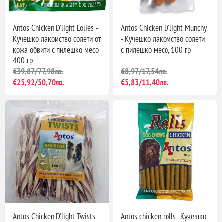
Antos Chicken D'light Lolies -
Antos Chicken D'light Munchy
Кучешко лакомство солети от
- Кучешко лакомство солети
кожа обвити с пилешко месо
с пилешко месо, 100 гр
400 гр
€39,87/77,98лв.
€8,97/17,54лв.
€25,92/50,70лв.
€5,83/11,40лв.
Antos Chicken D'light Twists
Antos chicken rolls -Кучешко