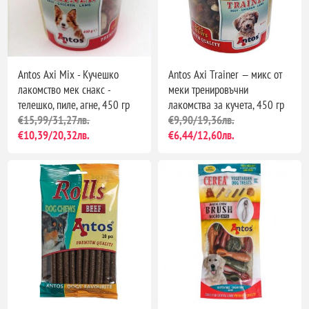
Antos Axi Mix - Кучешко
Antos Axi Trainer — микс от
лакомство мек снакс -
меки тренировъчни
телешко, пиле, агне, 450 гр
лакомства за кучета, 450 гр
€15,99/31,27лв.
€9,90/19,36лв.
€10,39/20,32лв.
€6,44/12,60лв.