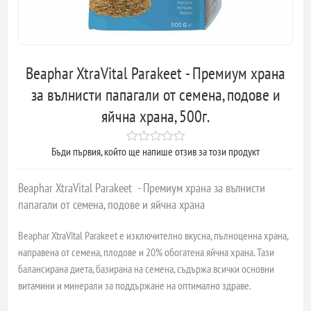
Beaphar XtraVital Parakeet - Премиум храна
за вълнисти папагали от семена, подове и
яйчна храна, 500г.
Бъди първия, който ще напише отзив за този продукт
Beaphar XtraVital Parakeet -
Премиум храна за вълнисти
папагали от семена, подове и яйчна храна
Beaphar XtraVital Parakeet е изключително вкусна, пълноценна храна,
направена от семена, плодове и 20% обогатена яйчна храна. Тази
балансирана диета, базирана на семена, съдържа всички основни
витамини и минерали за поддържане на оптимално здраве.