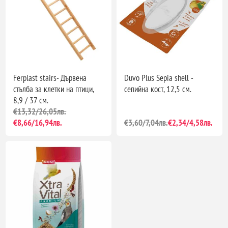
Ferplast stairs- Дървена
Duvo Plus Sepia shell -
стълба за клетки на птици,
сепийна кост, 12,5 см.
8,9 / 37 см.
€13,32/26,05лв.
€8,66/16,94лв.
€3,60/7,04лв.
€2,34/4,58лв.