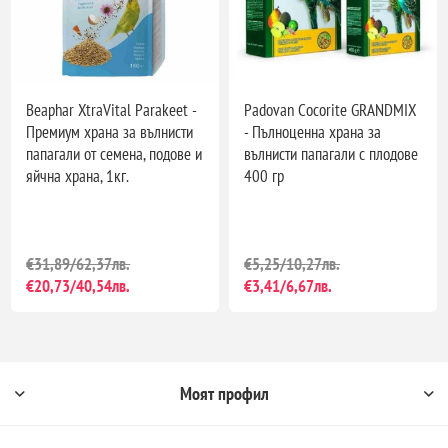
Beaphar XtraVital Parakeet -
Padovan Cocorite GRANDMIX
Премиум храна за вълнисти
- Пълноценна храна за
папагали от семена, подове и
вълнисти папагали с плодове
яйчна храна, 1кг.
400 гр
€31,89/62,37лв.
€5,25/10,27лв.
€20,73/40,54лв.
€3,41/6,67лв.
Моят профил