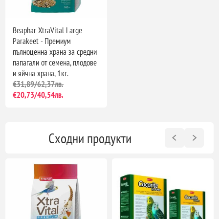
Beaphar XtraVital Large
Parakeet - Премиум
пълноценна храна за средни
папагали от семена, плодове
и яйчна храна, 1кг.
€31,89/62,37лв.
€20,73/40,54лв.
Сходни продукти