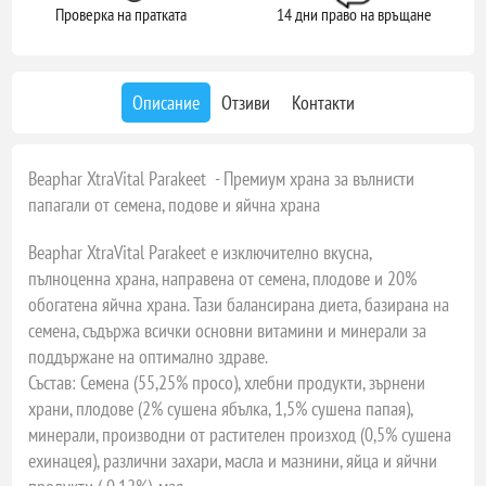
Проверка на пратката
14 дни право на връщане
Описание
Отзиви
Контакти
Beaphar XtraVital Parakeet -
Премиум храна за вълнисти
папагали от семена, подове и яйчна храна
Beaphar XtraVital Parakeet е изключително вкусна,
пълноценна храна, направена от семена, плодове и 20%
обогатена яйчна храна. Тази балансирана диета, базирана на
семена, съдържа всички основни витамини и минерали за
поддържане на оптимално здраве.
Състав:
Семена (55,25% просо), хлебни продукти, зърнени
храни, плодове (2% сушена ябълка, 1,5% сушена папая),
минерали, производни от растителен произход (0,5% сушена
ехинацея), различни захари, масла и мазнини, яйца и яйчни