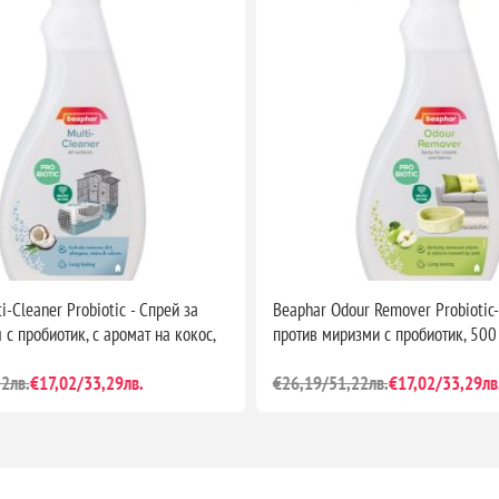
i-Cleaner Probiotic - Спрей за
Beaphar Odour Remover Probiotic
с пробиотик, с аромат на кокос,
против миризми с пробиотик, 500
2лв.
€17,02/33,29лв.
€26,19/51,22лв.
€17,02/33,29лв