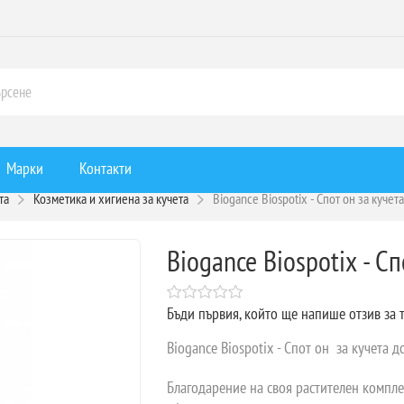
Марки
Контакти
та
Козметика и хигиена за кучета
Biogance Biospotix - Спот он за кучета
Biogance Biospotix - Сп
Бъди първия, който ще напише отзив за 
Biogance Biospotix - Спот он за кучета д
Благодарение на своя растителен комплек