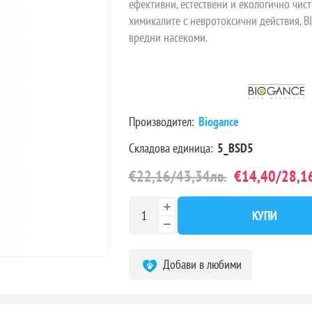
ефективни, естествени и екологично чис
химикалите с невротоксични действия, B
вредни насекоми.
Производител:
Biogance
Складова единица:
5_BSD5
€22,16/43,34лв.
€14,40/28,16
КУПИ
Добави в любими