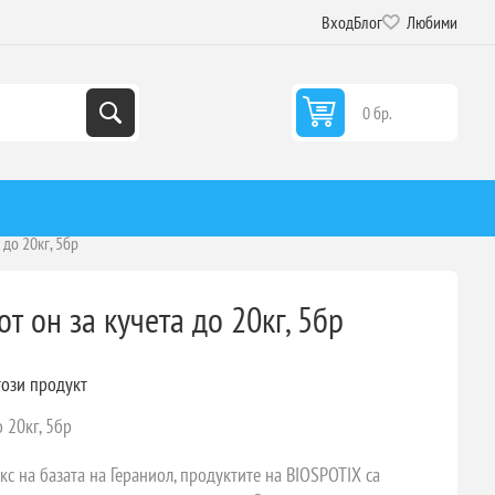
Вход
Блог
Любими
0 бр.
 до 20кг, 5бр
от он за кучета до 20кг, 5бр
този продукт
о 20кг, 5бр
с на базата на Гераниол, продуктите на BIOSPOTIX са