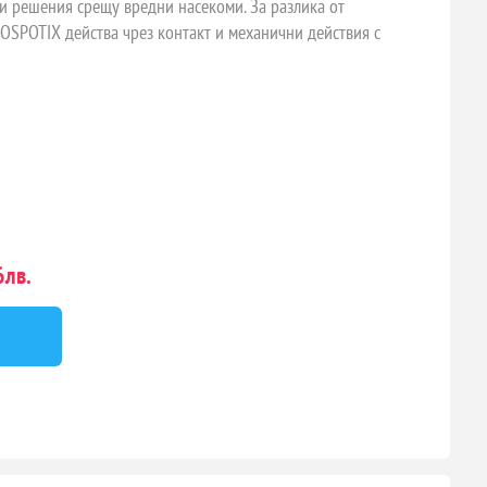
ти решения срещу вредни насекоми. За разлика от
IOSPOTIX действа чрез контакт и механични действия с
лв.