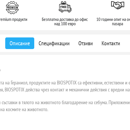
remium продукти
Безплатна доставка до офис
10 години опит на о
над 100 евро
пазара
Описание
Спецификации
Отзиви
Контакти
р
та на Гераниол, продуктите на BIOSPOTIX са ефективни, естествени 
я, BIOSPOTIX действа чрез контакт и механични действия с вредни на
 съставки в тялото на животното благодарение на себума. Приложени
 на космите на животното.