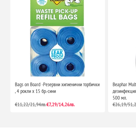
Bags on Board -Резервни хигиенични торбички
Beaphar Mult
, 4 рокли х 15 бр.-сини
дезинфекция 
500 мл.
€11,22/21,94лв.
€7,29/14,26лв.
€26,19/51,2