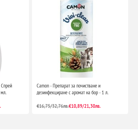
- Спрей
Camon - Препарат за почистване и
C
 мл.
дезинфекциране с аромат на бор - 1 л.
п
.
€16,75/32,76лв.
€10,89/21,30лв.
€