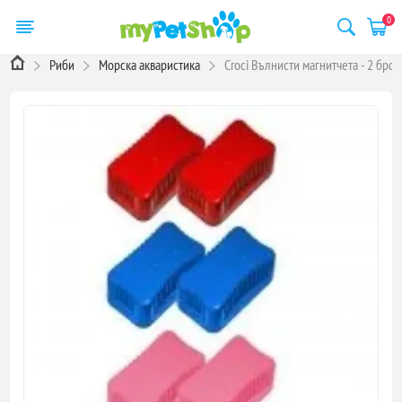
0
Риби
Морска акваристика
Croci Вълнисти магнитчета - 2 броя