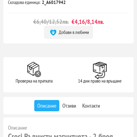
Складова единица:
2_A6017942
€6,40/12,52лв.
€4,16/8,14лв.
Добави в любими
Проверка на пратката
14 дни право на връщане
Описание
Отзиви
Контакти
Описание
Croci Вълнисти магнитчета - 2 броя,