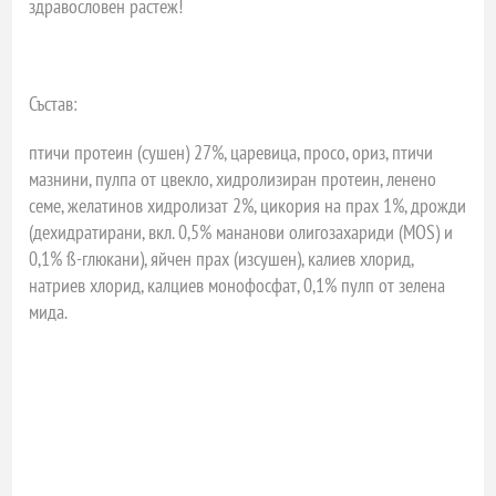
здравословен растеж!
Състав:
птичи протеин (сушен) 27%, царевица, просо, ориз, птичи
мазнини, пулпа от цвекло, хидролизиран протеин, ленено
семе, желатинов хидролизат 2%, цикория на прах 1%, дрожди
(дехидратирани, вкл. 0,5% мананови олигозахариди (MOS) и
0,1% ß-глюкани), яйчен прах (изсушен), калиев хлорид,
натриев хлорид, калциев монофосфат, 0,1% пулп от зелена
мида.