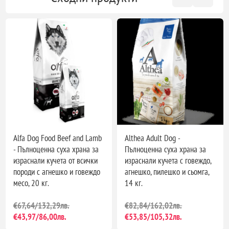
Alfa Dog Food Beef and Lamb
Althea Adult Dog -
- Пълноценна суха храна за
Пълноценна суха храна за
израснали кучета от всички
израснали кучета с говеждо,
породи с агнешко и говеждо
агнешко, пилешко и сьомга,
месо, 20 кг.
14 кг.
€67,64/132,29лв.
€82,84/162,02лв.
€43,97/86,00лв.
€53,85/105,32лв.