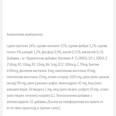
Аналитични компоненти:
суров протеин 26%, сурови мазнини 15%, сурови фибри 2,2%, сурова
пепел 6%, калций 1,2%, фосфор 0,9%, калий 0,55%, магнезий 0,1%.
Добавки / кг: Хранителни добавки: Витамин А 15.000UI, D3 1.200UI, E
250mg, B1 10mg, B2 10mg, B6 5mg, B12 100mcg, C 70mg, биотин
650mcg, фолиева киселина 3mg, никотинова киселина 45mg,
патотенова киселина 25mg, холин хлорид 1450 mg, цинк (като цинков
оксид) 90 mg, цинк (цинков сулфат, монохидрат) 45 mg, йод (като
калциев йодат, безводен) 2 mg, мед (като меден сулфат) 10 mg, селен
(като меден селенит) натрий) 0,2. Технологични добавки: с
антиоксиданти: CE добавки, (богати на токоферолови екстракти от
естествен произход и пропил галат).