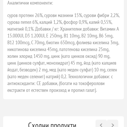
Аналитични компоненти:
суров протеин 26%, сурови мазнини 15%, сурови фибри 2,2%,
сурова пепел 6%, калций 1,2%, фосфор 0,9%, калий 0,55%,
магнезий 0,1%. Добавки / кг: Хранителни добавки: Витамин А
15.000UI, D3 1.200UI, E 250mg, B1 10mg, B2 10mg, B6 5mg,
B12 100mcg, C 70mg, биотин 650mcg, фолиева киселина 3mg,
никотинова киселина 45mg, патотенова киселина 25mg,
холин хлорид 1450 mg, цинк (като цинков оксид) 90 mg,
цинк (цинков сулфат, монохидрат) 45 mg, йод (като калциев
йодат, безводен) 2 mg, мед (като меден сулфат) 10 mg, селен
(като меден селенит) натрий) 0,2. Технологични добавки: с
антиоксиданти: CE добавки, (богати на токоферолови
екстракти от естествен произход и пропил галат).
Сходни продукти