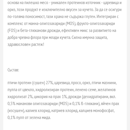
основа на пилешко месо - уникален протеинов източник - царевица и
ориз, този продукт е изключително вкусен за кучето. За да се осигури
по-голяма поносимост, тази храна не съдържа глутен. Интегриран с
комплекс от манна-олигозахариди (MOS), фрукто-олигозахариди
(FOS) и бета-глюканови дрожди, ефективен микс за развитието на
добра чревна флора при млади кучета. Силна имунна защита,
здравословен растеж!
Състав:
птичи протеин (сушен) 27%, царевица, просо, ориз, птичи мазнини,
пулпа от цвекло, хидролизиран протеин, ленено семе, желатинов
хидролизат 2%, цикория на прах 1%, дрожди (дехидратирани, вкл.
0,5% мананови олигозахариди (MOS) и 0,1% ß-глюкани), яйчен прах
(изсушен), калиев хлорид, натриев хлорид, калциев монофосфат,
0,1% пулп от зелена мида.