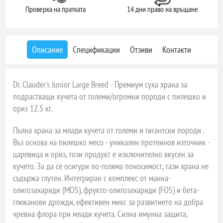
Проверка на пратката
14 дни право на връщане
Описание
Спецификации
Отзиви
Контакти
Dr. Clauder's Junior Large Breed - Премиум суха храна за
подрастващи кучета от големи/огромни породи с пилешко и
ориз 12.5 кг.
Пълна храна за млади кучета от големи и гигантски породи .
Въз основа на пилешко месо - уникален протеинов източник -
царевица и ориз, този продукт е изключително вкусен за
кучето. За да се осигури по-голяма поносимост, тази храна не
съдържа глутен. Интегриран с комплекс от манна-
олигозахариди (MOS), фрукто-олигозахариди (FOS) и бета-
глюканови дрожди, ефективен микс за развитието на добра
чревна флора при млади кучета. Силна имунна защита,