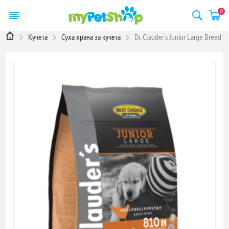
0
Кучета
Суха храна за кучета
Dr. Clauder's Junior Large Bree