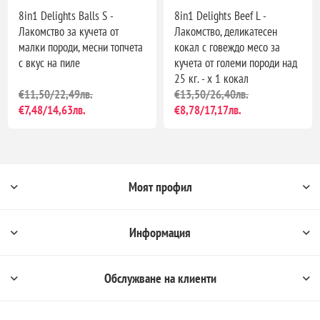
8in1 Delights Balls S -
8in1 Delights Beef L -
Лакомство за кучета от
Лакомство, деликатесен
малки породи, месни топчета
кокал с говеждо месо за
с вкус на пиле
кучета от големи породи над
25 кг. - х 1 кокал
€11,50/22,49лв.
€13,50/26,40лв.
€7,48/14,63лв.
€8,78/17,17лв.
Моят профил
Информация
Обслужване на клиенти