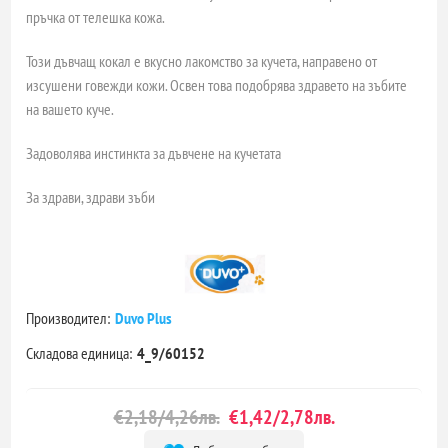
пръчка от телешка кожа.
Този дъвчащ кокал е вкусно лакомство за кучета, направено от
изсушени говежди кожи. Освен това подобрява здравето на зъбите
на вашето куче.
Задоволява инстинкта за дъвчене на кучетата
За здрави, здрави зъби
Производител:
Duvo Plus
Складова единица:
4_9/60152
€2,18/4,26лв.
€1,42/2,78лв.