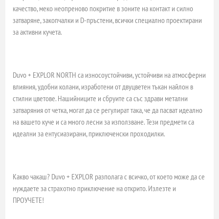
качество, меко неопреново покритие в зоните на контакт и силно
затваряне, закопчалки и D-пръстени, всички специално проектирани
за активни кучета.
Duvo + EXPLOR NORTH са износоустойчиви, устойчиви на атмосферни
влияния, удобни колани, изработени от двуцветен тъкан найлон в
стилни цветове. Нашийниците и сбруите са със здрави метални
затваряния от четка, могат да се регулират така, че да пасват идеално
на вашето куче и са много лесни за използване. Тези предмети са
идеални за ентусиазирани, приключенски проходилки.
Какво чакаш? Duvo + EXPLOR разполага с всичко, от което може да се
нуждаете за страхотно приключение на открито. Излезте и
ПРОУЧЕТЕ!