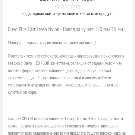
Бъди първия, който ще напише отзив за този продукт
Duvo Plus East Leash Nylon - Повод за кучета 120 см./ 15 мм.
Модерен , здрав и красив повод за вашия любимец!
Кучетата и техните семейства могат да имат страхотни приключения
заедно с Duvo + EXPLOR, качествена селекция от здрави, устойчиви
на атмосферни влияния нашийници, поводи и сбруи. Техният
съвременен дизайн, ергономични форми и износоустойчиви
материали осигуряват оптимален комфорт, както навън, така и за
кучета, и за хора.
Гамата EXPLOR включва линиите "Север, Изток, Юг и Запад", всяка от
които предлага своя специфична селекция от модели, цветове и
покрития, като същевременно всяка предлага същото високо ниво на