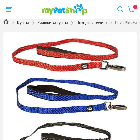
0
Кучета
Каишки за кучета
Поводи за кучета
Duvo Plus East