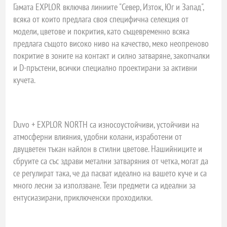
Гамата EXPLOR включва линиите "Север, Изток, Юг и Запад",
всяка от които предлага своя специфична селекция от
модели, цветове и покрития, като същевременно всяка
предлага същото високо ниво на качество, меко неопреново
покритие в зоните на контакт и силно затваряне, закопчалки
и D-пръстени, всички специално проектирани за активни
кучета.
Duvo + EXPLOR NORTH са износоустойчиви, устойчиви на
атмосферни влияния, удобни колани, изработени от
двуцветен тъкан найлон в стилни цветове. Нашийниците и
сбруите са със здрави метални затваряния от четка, могат да
се регулират така, че да пасват идеално на вашето куче и са
много лесни за използване. Тези предмети са идеални за
ентусиазирани, приключенски проходилки.