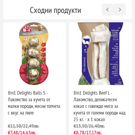
Сходни продукти
8in1 Delights Balls S -
8in1 Delights Beef L -
Лакомство за кучета от
Лакомство, деликатесен
малки породи, месни топчета
кокал с говеждо месо за
с вкус на пиле
кучета от големи породи над
25 кг. - х 1 кокал
€11,50/22,49лв.
€13,50/26,40лв.
€7,48/14,63лв.
€8,78/17,17лв.