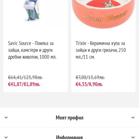
Savic Source - Поилка за
Trixie - Керамична купа за
зайци, хамстери и други
зайци и други гризачи, 250
дребни животни, 1000 мл.
мл./11 см.
€64,41/125,98лв.
€7,00/13,69лв.
€41,87/81,89лв.
€4,55/8,90лв.
Моят профил
Информация