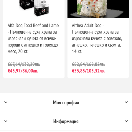
Alfa Dog Food Beef and Lamb
Althea Adult Dog -
- Пълноценна суха храна за
Пълноценна суха храна за
израснали кучета от всички
израснали кучета с говеждо,
породи с агнешко и говеждо
агнешко, пилешко и сьомга,
месо, 20 кг.
14 кг.
€67,64/132,29лв.
€82,84/162,02лв.
€43,97/86,00лв.
€53,85/105,32лв.
Моят профил
Информация