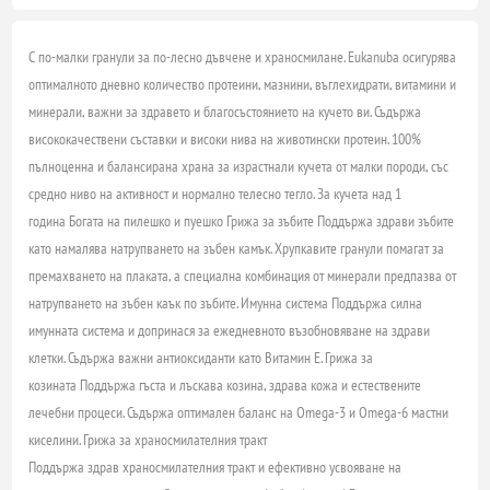
С по-малки гранули за по-лесно дъвчене и храносмилане. Eukanuba осигурява
оптималното дневно количество протеини, мазнини, въглехидрати, витамини и
минерали, важни за здравето и благосъстоянието на кучето ви. Съдържа
висококачествени съставки и високи нива на животински протеин. 100%
пълноценна и балансирана храна за израстнали кучета от малки породи, със
средно ниво на активност и нормално телесно тегло.
За кучета над 1
година
Богата на пилешко и пуешко
Грижа за зъбите
Поддържа здрави зъбите
като намалява натрупването на зъбен камък. Хрупкавите гранули помагат за
премахването на плаката, а специална комбинация от минерали предпазва от
натрупването на зъбен каък по зъбите.
Имунна система
Поддържа силна
имунната система и допринася за ежедневното възобновяване на здрави
клетки. Съдържа важни антиоксиданти като Витамин Е.
Грижа за
козината
Поддържа гъста и лъскава козина, здрава кожа и естествените
лечебни процеси. Съдържа оптимален баланс на Omega-3 и Omega-6 мастни
киселини.
Грижа за храносмилателния тракт
Поддържа здрав храносмилателния тракт и ефективно усвояване на