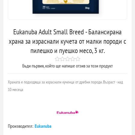
Eukanuba Adult Small Breed - Балансирана
храна за израснали кучета от малки породи с
пилешко и пуешко месо, 3 кг.
Бъди първия, който ще напише отзив за този продукт
Храната е подходяща за израснали кученца от дребни породи. Възраст - над
10 месеца
Производител:
Eukanuba