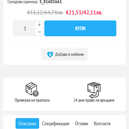
Складова единица:
5_81602661
€33,12/64,78лв.
€21,53/42,11лв.
КУПИ
Добави в любими
Проверка на пратката
14 дни право на връщане
Описание
Спецификации
Отзиви
Контакти