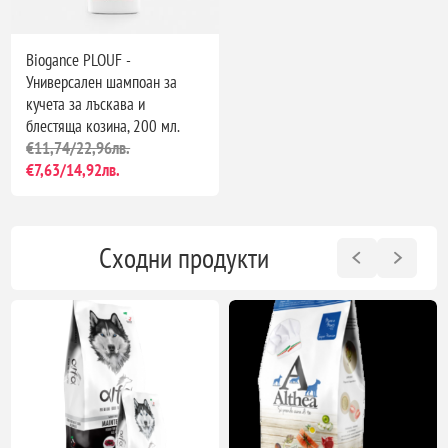
Biogance PLOUF -
Универсален шампоан за
кучета за лъскава и
блестяща козина, 200 мл.
€11,74/22,96лв.
€7,63/14,92лв.
Сходни продукти