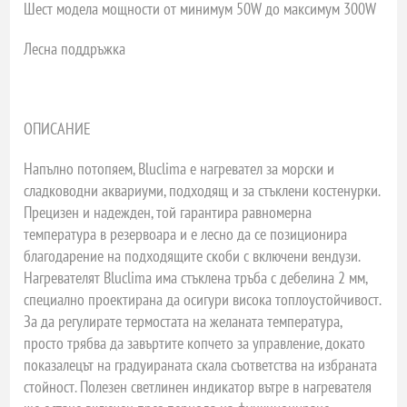
Шест модела мощности от минимум 50W до максимум 300W
Лесна поддръжка
ОПИСАНИЕ
Напълно потопяем, Bluclima е нагревател за морски и
сладководни аквариуми, подходящ и за стъклени костенурки.
Прецизен и надежден, той гарантира равномерна
температура в резервоара и е лесно да се позиционира
благодарение на подходящите скоби с включени вендузи.
Нагревателят Bluclima има стъклена тръба с дебелина 2 мм,
специално проектирана да осигури висока топлоустойчивост.
За да регулирате термостата на желаната температура,
просто трябва да завъртите копчето за управление, докато
показалецът на градуираната скала съответства на избраната
стойност. Полезен светлинен индикатор вътре в нагревателя