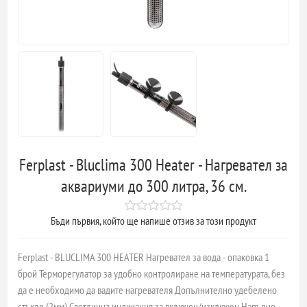
Ferplast - Bluclima 300 Heater - Нагревател за
аквариуми до 300 литра, 36 см.
Бъди първия, който ще напише отзив за този продукт
Ferplast - BLUCLIMA 300 HEATER Нагревател за вода - опаковка 1
брой Терморегулатор за удобно контролиране на температурата, без
да е необходимо да вадите нагревателя Допълнително удебелено
стъкло (2мм) Светлинна индикация за включен/изключен Напълно