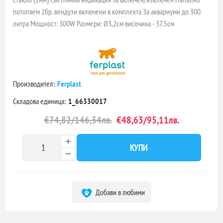
потопяем 2бр. вендузи включени в комплекта За аквариуми до 300
литра Мощност: 300W Размери: Ø3,2см височина - 37.5см
Производител:
Ferplast
Складова единица:
1_66330017
€74,82/146,34лв.
€48,63/95,11лв.
КУПИ
Добави в любими