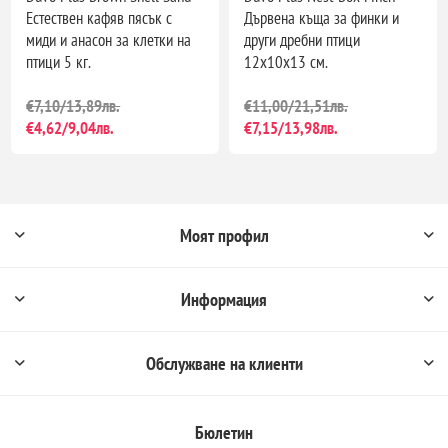
Естествен кафяв пясък с
Дървена къща за финки и
миди и анасон за клетки на
други дребни птици
птици 5 кг.
12x10x13 см.
€7,10/13,89лв.
€11,00/21,51лв.
€4,62/9,04лв.
€7,15/13,98лв.
Моят профил
Информация
Обслужване на клиенти
Бюлетин