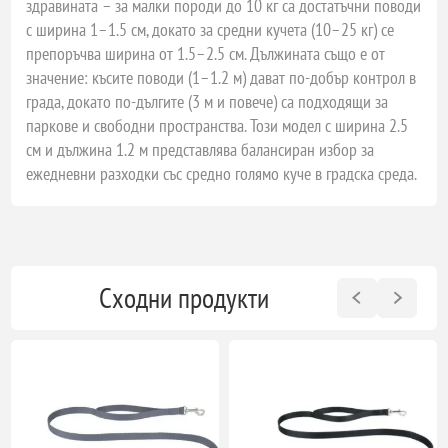
здравината – за малки породи до 10 кг са достатъчни поводи
с ширина 1–1.5 см, докато за средни кучета (10–25 кг) се
препоръчва ширина от 1.5–2.5 см. Дължината също е от
значение: късите поводи (1–1.2 м) дават по-добър контрол в
града, докато по-дългите (3 м и повече) са подходящи за
паркове и свободни пространства. Този модел с ширина 2.5
см и дължина 1.2 м представлява балансиран избор за
ежедневни разходки със средно голямо куче в градска среда.
Сходни продукти