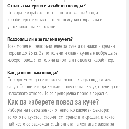
От какъв материал е изработен поводът?
Поводът е изработен от плътно изтъкан найлон, а
карабинерът е метален, което осигурява здравина и
устойчивост на износване.
Подходящ ли е за големи кучета?
Този модел е препоръчителен за кучета от малки и средни
породи до 25 кг. За по-големи и силни кучета е добре да се
избере повод с по-голяма ширина и подсилен карабинер.
Как да почиствам повода?
Поводът може да се почиства ръчно с хладка вода и мек
сапун. Оставете го да изсъхне напълно на въздух, преди да го
използвате отново. Не се препоръчва пране в пералня.
Как да изберете повод за куче?
Изборът на повод зависи от няколко ключови фактора:
теглото на кучето, неговия темперамент и средата, в която
най-често се разхождате. Ширината на лентата е важна за