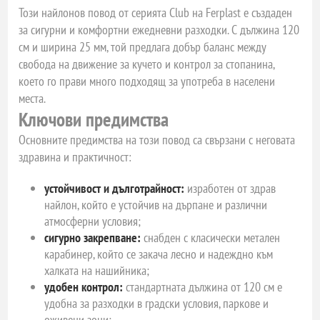
Този найлонов повод от серията Club на Ferplast е създаден
за сигурни и комфортни ежедневни разходки. С дължина 120
см и ширина 25 мм, той предлага добър баланс между
свобода на движение за кучето и контрол за стопанина,
което го прави много подходящ за употреба в населени
места.
Ключови предимства
Основните предимства на този повод са свързани с неговата
здравина и практичност:
устойчивост и дълготрайност:
изработен от здрав
найлон, който е устойчив на дърпане и различни
атмосферни условия;
сигурно закрепване:
снабден с класически метален
карабинер, който се закача лесно и надеждно към
халката на нашийника;
удобен контрол:
стандартната дължина от 120 см е
удобна за разходки в градски условия, паркове и
оживени зони;