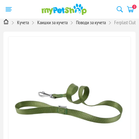
0
Кучета
Каишки за кучета
Поводи за кучета
Ferplast Club