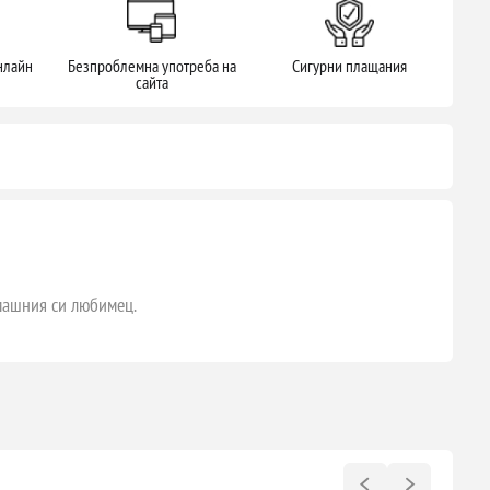
нлайн
Безпроблемна употреба на
Сигурни плащания
сайта
омашния си любимец.