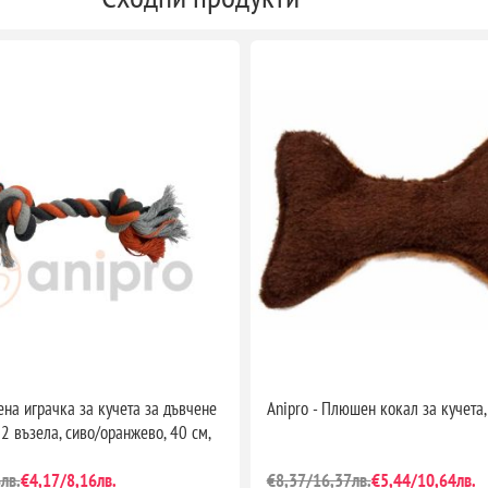
ена играчка за кучета за дъвчене
Anipro - Плюшен кокал за кучета,
 2 възела, сиво/оранжево, 40 см,
лв.
€4,17/8,16лв.
€8,37/16,37лв.
€5,44/10,64лв.