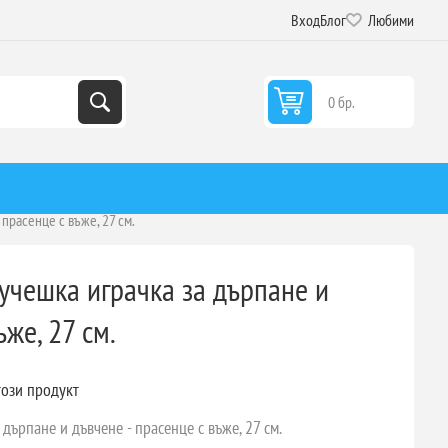
Вход
Блог
Любими
0 бр.
 прасенце с въже, 27 см.
 Кучешка играчка за дърпане и
ъже, 27 см.
този продукт
 дърпане и дъвчене - прасенце с въже, 27 см.