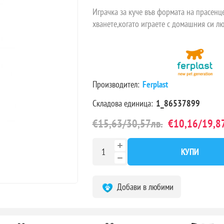
Играчка за куче във формата на прасенце
хванете,когато играете с домашния си л
Производител:
Ferplast
Складова единица:
1_86537899
€15,63/30,57лв.
€10,16/19,87
КУПИ
Добави в любими