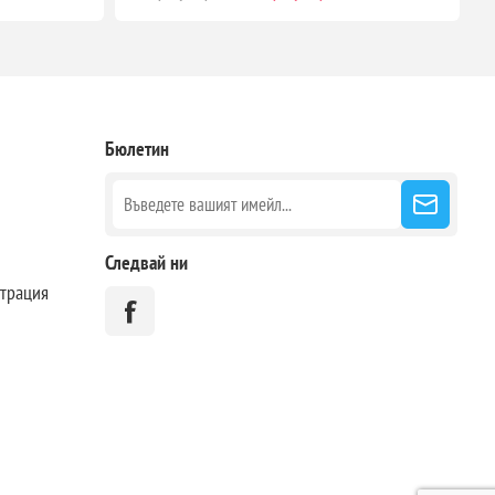
Бюлетин
Следвай ни
страция