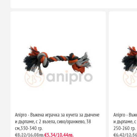
Anipro - Въжена играчка за кучета за дъвчене
Anipro - Въж
и дърпаме, с 2 възела, сиво/оранжево, 38
и дърпаме, с
см,330-340 гр.
250-260 гр.
€8,22/16,08лв.
€5,34/10,44лв.
€6,42/12,56