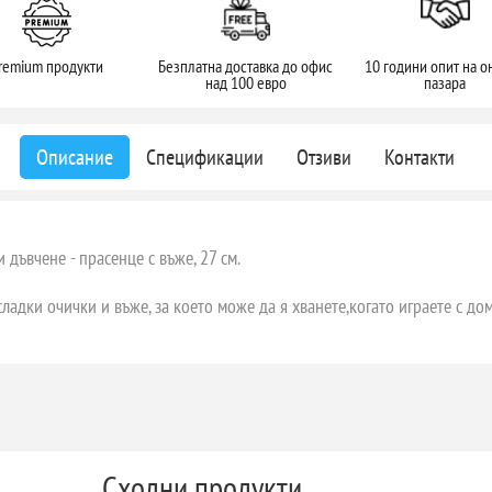
remium продукти
Безплатна доставка до офис
10 години опит на о
над 100 евро
пазара
Описание
Спецификации
Отзиви
Контакти
и дъвчене - прасенце с въже, 27 см.
сладки очички и въже, за което може да я хванете,когато играете с д
Сходни продукти