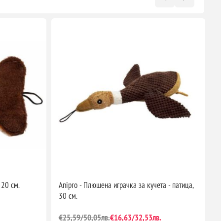
 20 см.
Anipro - Плюшена играчка за кучета - патица,
A
30 см.
1
€25,59/50,05лв.
€16,63/32,53лв.
€