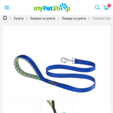
0
Кучета
Каишки за кучета
Поводи за кучета
Ferplast Fant