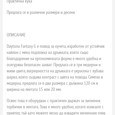
Практична кука
Предлага се в различни размери и десени
ОПИСАНИЕ
Daytona Fantasy G е повод за кучета, изработен от устойчив
найлон с мека подложка на дръжката, която също
благодарение на ергономичната форма е много удобна и
осигурява безопасен захват. Предлага се в три модерни и
живи цвята, вътрешността на дръжката е украсена с хубава
шарка, която създава контраст с цвета на повода. Семпла и
модерна, предлага се в два размера с дължина 120 см и
ширина на лентата 15 или 20 мм.
Освен това е оборудван с практичен държач за хигиенни
торбички в лентата. Това е много удобно, когато излизате с
приятел, тъй като можете лесно да извадите хигиенния плик