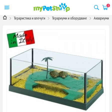
0
Тераристика и влечуги
Терариуми и оборудване
Аквариуми з