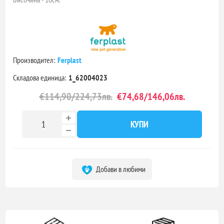
Производител:
Ferplast
Складова единица:
1_62004023
€114,90/224,73лв.
€74,68/146,06лв.
КУПИ
Добави в любими