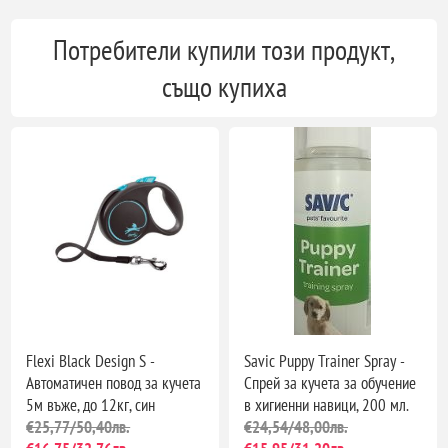
Потребители купили този продукт,
също купиха
Flexi Black Design S -
Savic Puppy Trainer Spray -
Автоматичен повод за кучета
Спрей за кучета за обучение
5м въже, до 12кг, син
в хигиенни навици, 200 мл.
€25,77/50,40лв.
€24,54/48,00лв.