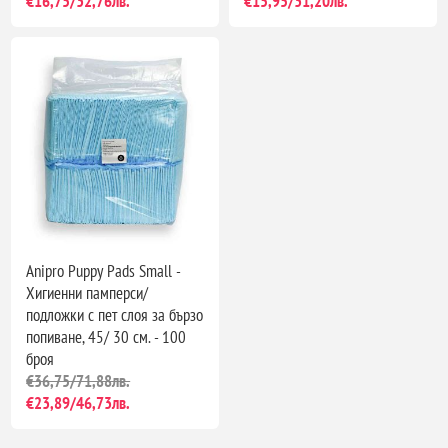
€16,75/32,76лв.
€15,95/31,20лв.
Anipro Puppy Pads Small -
Хигиенни памперси/
подложки с пет слоя за бързо
попиване, 45/ 30 см. - 100
броя
€36,75/71,88лв.
€23,89/46,73лв.