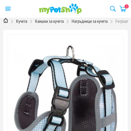
0
Кучета
Каишки за кучета
Нагръдници за кучета
Ferplast 