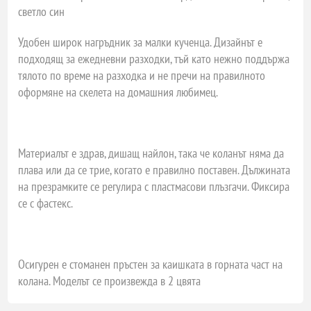
светло син
Удобен широк нагръдник за малки кученца. Дизайнът е
подходящ за ежедневни разходки, тъй като нежно поддържа
тялото по време на разходка и не пречи на правилното
оформяне на скелета на домашния любимец.
Материалът е здрав, дишащ найлон, така че коланът няма да
плава или да се трие, когато е правилно поставен. Дължината
на презрамките се регулира с пластмасови плъзгачи. Фиксира
се с фастекс.
Осигурен е стоманен пръстен за каишката в горната част на
колана. Моделът се произвежда в 2 цвята