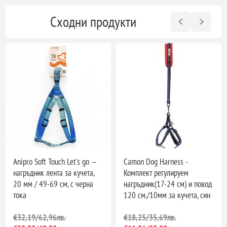
Сходни продукти
Anipro Soft Touch Let's go —
Camon Dog Harness -
нагръдник лента за кучета,
Комплект регулируем
20 мм / 49-69 см, с черна
нагръдник(17-24 см) и повод
тока
120 см./10мм за кучета, син
€32,19/62,96лв.
€18,25/35,69лв.