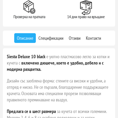
Проверка на пратката
14 дни право на връщане
Описание
Спецификации
Отзиви
Контакти
Siesta Deluxe 10 black
е уютно пластмасово легло за котки и
кучета с
включенo дюшече, което е удобно, дебело и с
модерна разцветка.
Дизайн със заоблена форма: стените са високи и удобни, а
отпред е ниско. Не се пързаля, благодарение поддържащите
крачета. Основата има специални прорези позволяващи
правилното преминаване на въздух.
Предлага се в шест размера
за кучета от всички големини.
Модели 2, 4, 6 и 8 са особено подходящи и за котки.