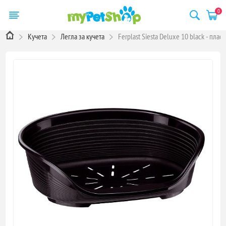
0
Кучета
Легла за кучета
Ferplast Siesta Deluxe 10 black - пла