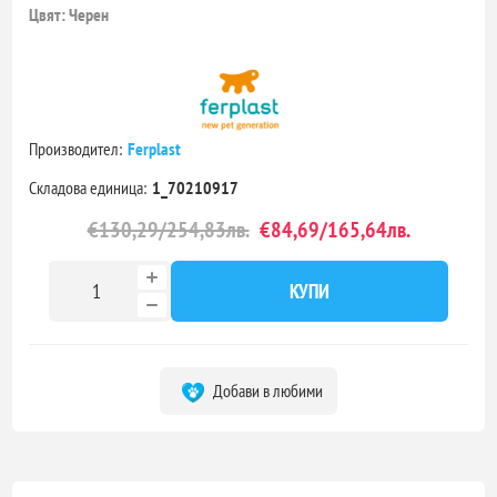
Цвят: Черен
Производител:
Ferplast
Складова единица:
1_70210917
€130,29/254,83лв.
€84,69/165,64лв.
КУПИ
Добави в любими