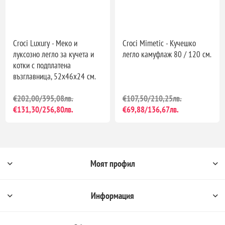
Croci Luxury - Меко и
Croci Mimetic - Кучешко
луксозно легло за кучета и
легло камуфлаж 80 / 120 см.
котки с подплатена
възглавница, 52x46x24 см.
€202,00/395,08лв.
€107,50/210,25лв.
€131,30/256,80лв.
€69,88/136,67лв.
Моят профил
Информация