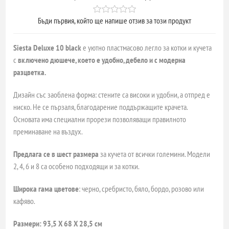
Бъди първия, който ще напише отзив за този продукт
Siesta Deluxe 10 black
е уютно пластмасово легло за котки и кучета
с
включенo дюшече, което е удобно, дебело и с модерна
разцветка.
Дизайн със заоблена форма: стените са високи и удобни, а отпред е
ниско. Не се пързаля, благодарение поддържащите крачета.
Основата има специални прорези позволяващи правилното
преминаване на въздух.
Предлага се в шест размера
за кучета от всички големини. Модели
2, 4, 6 и 8 са особено подходящи и за котки.
Широка гама цветове
: черно, сребристо, бяло, бордо, розово или
кафяво.
Размери: 93,5 Х 68 Х 28,5 см