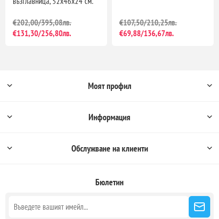
възглавница, 52x46x24 см.
€202,00/395,08лв.
€107,50/210,25лв.
€131,30/256,80лв.
€69,88/136,67лв.
Моят профил
Информация
Обслужване на клиенти
Бюлетин