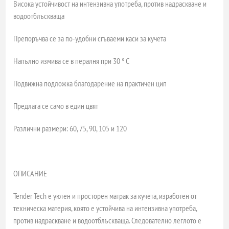
Висока устойчивост на интензивна употреба, против надраскване и
водоотблъскваща
Препоръчва се за по-удобни сгъваеми каси за кучета
Напълно измива се в пералня при 30 ° C
Подвижна подложка благодарение на практичен цип
Предлага се само в един цвят
Различни размери: 60, 75, 90, 105 и 120
ОПИСАНИЕ
Tender Tech е уютен и просторен матрак за кучета, изработен от
техническа материя, която е устойчива на интензивна употреба,
против надраскване и водоотблъскваща. Следователно леглото е