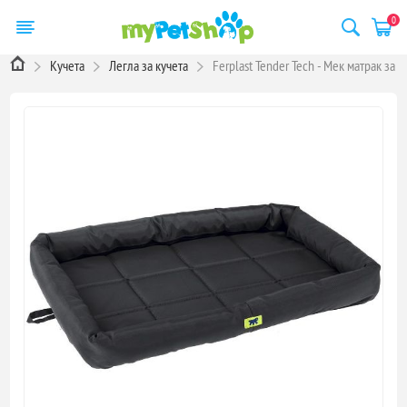
0
Кучета
Легла за кучета
Ferplast Tender Tech - Мек матрак за к