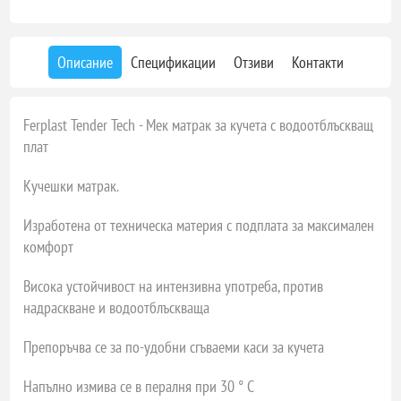
Описание
Спецификации
Отзиви
Контакти
Ferplast Tender Tech - Мек матрак за кучета с водоотблъскващ
плат
Кучешки матрак.
Изработена от техническа материя с подплата за максимален
комфорт
Висока устойчивост на интензивна употреба, против
надраскване и водоотблъскваща
Препоръчва се за по-удобни сгъваеми каси за кучета
Напълно измива се в пералня при 30 ° C