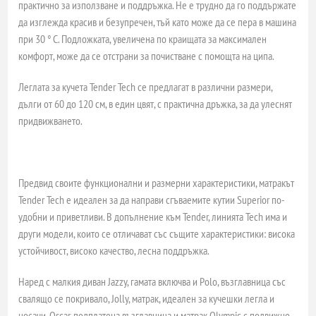
практично за използване и поддръжка. Не е трудно да го поддържате
да изглежда красив и безупречен, тъй като може да се пера в машина
при 30 ° C. Подложката, увеличена по краищата за максимален
комфорт, може да се отстрани за почистване с помощта на ципа.
Леглата за кучета Tender Tech се предлагат в различни размери,
дълги от 60 до 120 см, в един цвят, с практична дръжка, за да улеснят
придвижването.
Предвид своите функционални и размерни характеристики, матракът
Tender Tech е идеален за да направи сгъваемите кутии Superior по-
удобни и приветливи. В допълнение към Tender, линията Tech има и
други модели, които се отличават със същите характеристики: висока
устойчивост, високо качество, лесна поддръжка.
Наред с малкия диван Jazzy, гамата включва и Polo, възглавница със
свалящо се покривало, Jolly, матрак, идеален за кучешки легла и
носачи, Oscar, подплатена възглавница и матрак Olympic с подвижно