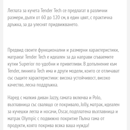
Леглата за кучета Tender Tech се предлагат в различни
размери, дълги от 60 до 120 см, в един цвят, с практична
дръжка, за да улеснят придвижването.
Предвид своите функционални и размерни характеристики,
матракът Tender Tech е идеален за да направи сгъваемите
кутии Superior по-удобни и приветливи. В допълнение към
Tender, линията Tech има и други модели, които се отличават
със същите характеристики: висока устойчивост, високо
качество, лесна поддръжка.
Наред с малкия диван Jazzy, гамата включва и Polo,
възглавница със свалящо се покривало, Jolly, матрак, идеален
за кучешки легла и носачи, Oscar, подплатена възглавница и
матрак Olympic с подвижно покритие Пълна гама от
продукти, която покрива всяка ваша нужда!