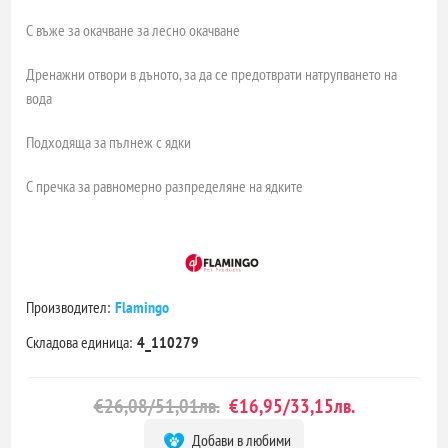
С въже за окачване за лесно окачване
Дренажни отвори в дъното, за да се предотврати натрупването на
вода
Подходяща за пълнеж с ядки
С пречка за равномерно разпределяне на ядките
Производител:
Flamingo
Складова единица:
4_110279
€26,08/51,01лв.
€16,95/33,15лв.
Добави в любими