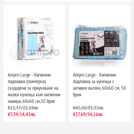
Anipro Large - Хигиенни
Anipro Large - Хигиенни
подложки (памперси)
подложки за кученца с
създадени за приучаване на
активен въглен, 60х60 см, 50
малки кученца към хигиенни
броя
навици, 60х60 см,10 броя
€11,37/22,24лв.
€42,60/83,32лв.
€7,39/14,45лв.
€27,69/54,16лв.