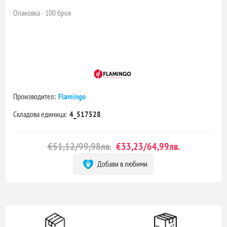
Опаковка - 100 броя
Производител:
Flamingo
Складова единица:
4_517528
€51,12/99,98лв.
€33,23/64,99лв.
Добави в любими