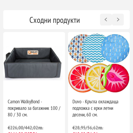
Сходни продукти
Camon WalkyBond -
Duvo - Кръгла охлаждаща
покривало за багажник 100 /
подложка с ярки летни
80 / 30 см.
десени, 60 см.
€226,00/442,02лв.
€28,95/56,62лв.