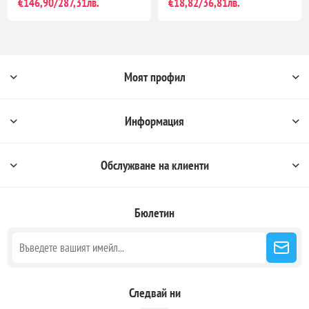
€146,90/287,31лв.
€18,82/36,81лв.
Моят профил
Информация
Обслужване на клиенти
Бюлетин
Следвай ни