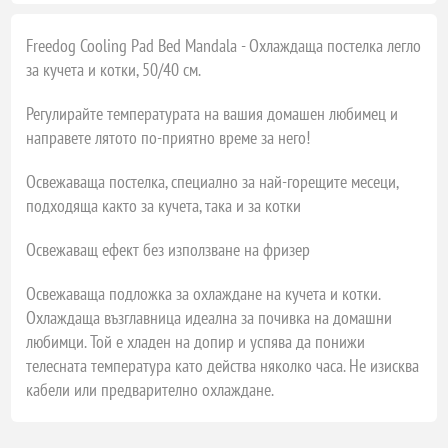
Freedog Cooling Pad Bed Mandala - Охлаждаща постелка легло
за кучета и котки, 50/40 см.
Регулирайте температурата на вашия домашен любимец и
направете лятото по-приятно време за него!
Освежаваща постелка, специално за най-горещите месеци,
подходяща както за кучета, така и за котки
Освежаващ ефект без използване на фризер
Освежаваща подложка за охлаждане на кучета и котки.
Охлаждаща възглавница идеална за почивка на домашни
любимци. Той е хладен на допир и успява да понижи
телесната температура като действа няколко часа. Не изисква
кабели или предварително охлаждане.