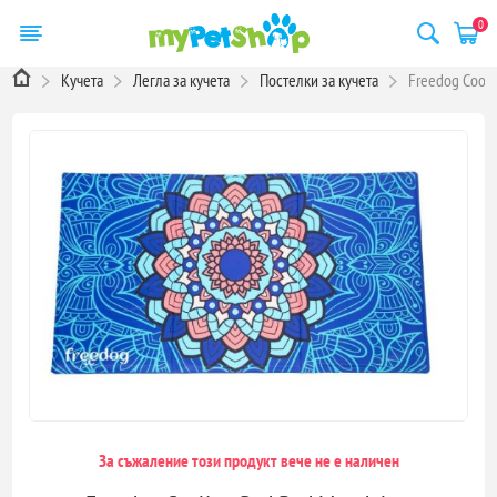
0
Кучета
Легла за кучета
Постелки за кучета
Freedog Cooli
За съжаление този продукт вече не е наличен