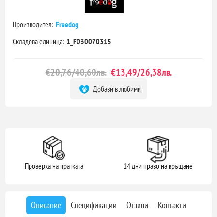
Производител:
Freedog
Складова единица:
1_F030070315
€20,76/40,60лв.
€13,49/26,38лв.
Добави в любими
Проверка на пратката
14 дни право на връщане
Описание
Спецификации
Отзиви
Контакти