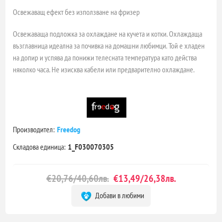
Освежаващ ефект без използване на фризер
Освежаваща подложка за охлаждане на кучета и котки. Охлаждаща
възглавница идеална за почивка на домашни любимци. Той е хладен
на допир и успява да понижи телесната температура като действа
няколко часа. Не изисква кабели или предварително охлаждане.
Производител:
Freedog
Складова единица:
1_F030070305
€20,76/40,60лв.
€13,49/26,38лв.
Добави в любими