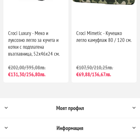
Croci Luxury - Меко и
Croci Mimetic - Кучешко
луксозно легло за кучета и
легло камуфлаж 80 / 120 см.
котки с подплатена
възглавница, 52x46x24 см.
€202,00/395,08лв.
€107,50/210,25лв.
€131,30/256,80лв.
€69,88/136,67лв.
Моят профил
Информация