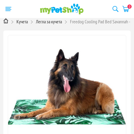
0
Кучета
Легла за кучета
Freedog Cooling Pad Bed Savannah - О