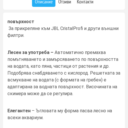
Описание
Отзиви
Контакти
повърхност
За прикрепяне към JBL CristalProfi и други външни
филтри.
Лесен за употреба –
Автоматично премахва
помътняването и замърсяването по повърхността
на водата, като пяна, частици от растения и др.
Подобрява снабдяването с кислород. Решетката за
всмукване на водата (с формата на гребен) е
адаптирана за водната повърхност. Височината на
скимера може да се регулира.
Елегантен
– Ъгловата му форма пасва лесно на
всеки аквариум.