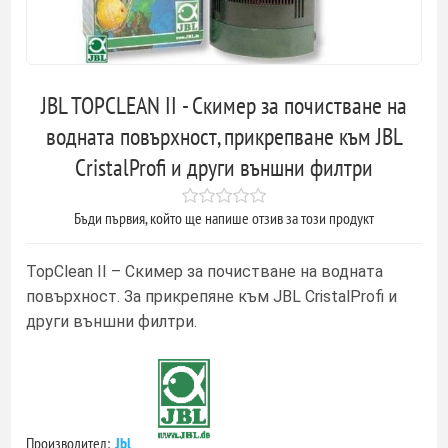
JBL TOPCLEAN II - Скимер за почистване на
водната повърхност, прикрепване към JBL
CristalProfi и други външни филтри
Бъди първия, който ще напише отзив за този продукт
TopClean II – Скимер за почистване на водната
повърхност. За прикрепяне към JBL CristalProfi и
други външни филтри.
Производител:
Jbl