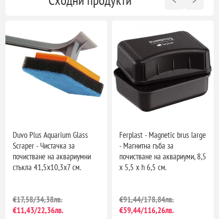
Duvo Plus Aquarium Glass
Ferplast - Magnetic brus large
Scraper - Чистачка за
- Магнитна гъба за
почистване на аквариумни
почистване на аквариуми, 8,5
стъкла 41,5x10,3x7 см.
x 5,5 x h 6,5 см.
€17,58/34,38лв.
€91,44/178,84лв.
€11,43/22,36лв.
€59,44/116,26лв.