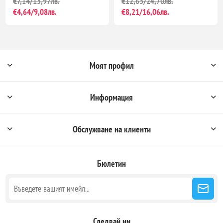
€7,14/13,97лв.
€12,63/24,70лв.
€4,64/9,08лв.
€8,21/16,06лв.
Моят профил
Информация
Обслужване на клиенти
Бюлетин
Следвай ни