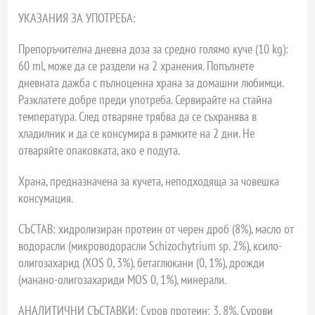
УКАЗАНИЯ ЗА УПОТРЕБА:
Препоръчителна дневна доза за средно голямо куче (10 kg):
60 ml, може да се раздели на 2 хранения. Попълнете
дневната дажба с пълноценна храна за домашни любимци.
Разклатете добре преди употреба. Сервирайте на стайна
температура. След отваряне трябва да се съхранява в
хладилник и да се консумира в рамките на 2 дни. Не
отваряйте опаковката, ако е подута.
Храна, предназначена за кучета, неподходяща за човешка
консумация.
СЪСТАВ: хидролизиран протеин от черен дроб (8%), масло от
водорасли (микроводорасли Schizochytrium sp. 2%), ксило-
олигозахарид (XOS 0, 3%), бетаглюкани (0, 1%), дрожди
(манано-олигозахариди MOS 0, 1%), минерали.
АНАЛИТИЧНИ СЪСТАВКИ: Суров протеин: 3, 8%, Сурови