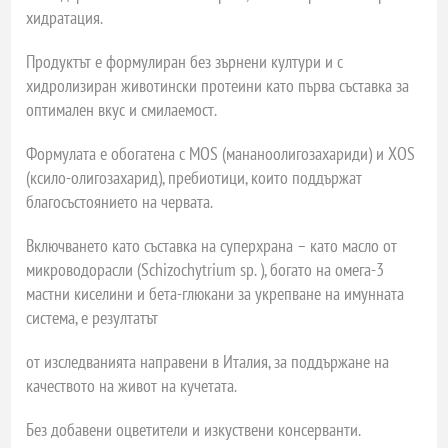
хидратация.
Продуктът е формулиран без зърнени култури и с
хидролизиран животински протеини като първа съставка за
оптимален вкус и смилаемост.
Формулата е обогатена с MOS (мананоолигозахариди) и XOS
(ксило-олигозахарид), пребиотици, които поддържат
благосъстоянието на червата.
Включването като съставка на суперхрана – като масло от
микроводорасли (Schizochytrium sp. ), богато на омега-3
мастни киселини и бета-глюкани за укрепване на имунната
система, е резултатът
от изследванията направени в Италия, за поддържане на
качеството на живот на кучетата.
Без добавени оцветители и изкуствени консерванти.