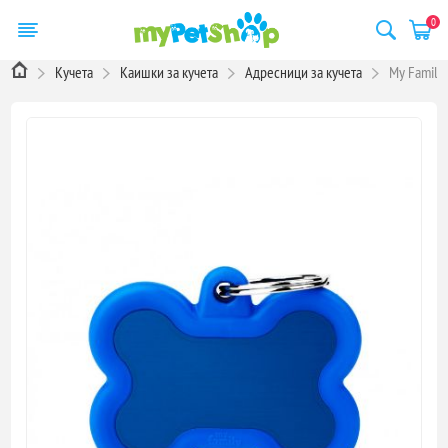
0
Кучета
Каишки за кучета
Адресници за кучета
My Family