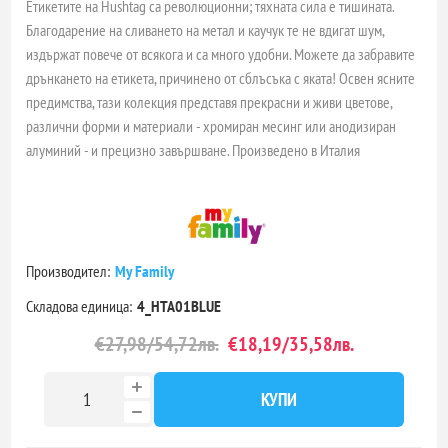
Етикетите на Hushtag са революционни; тяхната сила е тишината.
Благодарение на сливането на метал и каучук те не вдигат шум,
издържат повече от всякога и са много удобни. Можете да забравите
дрънкането на етикета, причинено от сблъсъка с яката! Освен ясните
предимства, тази колекция представя прекрасни и живи цветове,
различни форми и материали - хромиран месинг или анодизиран
алуминий - и прецизно завършване. Произведено в Италия
Производител:
My Family
Складова единица:
4_HTA01BLUE
€27,98/54,72лв.
€18,19/35,58лв.
КУПИ