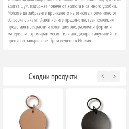
вдигат шум, издържат повече от всякога и са много удобни.
Можете да забравите дрънкането на етикета, причинено от
сблъсъка с яката! Освен ясните предимства, тази колекция
представя прекрасни и живи цветове, различни форми и
материали - хромиран месинг или анодизиран алуминий - и
прецизно завършване. Произведено в Италия
Сходни продукти