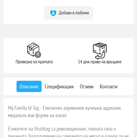
Добави в любими
Проверка на пратката
14 дни право на връщане
Описание
Спецификации
Отзиви
Контакти
My Family Id Tag - Елегантен алуминиев кучешки адресник
медальон във форма на кокал
Етикетите на Hushtag са революционни; тяхната сила е
тишината. Благодарение на сливането на метал и каучук те не