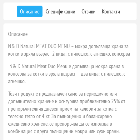
Описание
Спецификации
Отзиви
Контакти
Описание
N& D Natural MEAT DUO MENU – мокра допълваща храна за
котки в зряла възраст 2 вида: с пилешко, с агнешко, консерва
N& D Natural Meat Duo Menu
е допълваща мокра храна в
консерва за котки в зряла възраст – два вида: с пилешко, с
агнешко.
Този продукт е предназначен само за периодично или
допълнително хранене и осигурява приблизително 25% от
препоръчителния дневен прием на калории за котка с
телесно тегло от 4 кг. За пълноценно и балансирано
ежедневно хранене, се препоръчва да се използва в
комбинация с други пълноценни мокри или сухи храни.