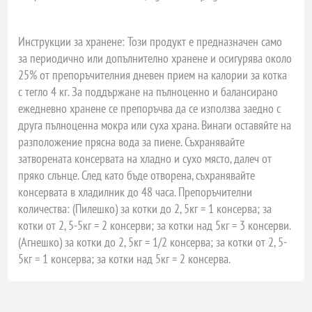
Инструкции за хранене:
Този продукт е предназначен само
за периодично или допълнително хранене и осигурява около
25% от препоръчителния дневен прием на калории за котка
с тегло 4 кг. За поддържане на пълноценно и балансирано
ежедневно хранене се препоръчва да се използва заедно с
друга пълноценна мокра или суха храна. Винаги оставяйте на
разположение прясна вода за пиене. Съхранявайте
затворената консервата на хладно и сухо място, далеч от
пряко слънце. След като бъде отворена, съхранявайте
консервата в хладилник до 48 часа.
Препоръчителни
количества:
(Пилешко) за котки до 2, 5кг = 1 консерва; за
котки от 2, 5-5кг = 2 консерви; за котки над 5кг = 3 консерви.
(Агнешко) за котки до 2, 5кг = 1/2 консерва; за котки от 2, 5-
5кг = 1 консерва; за котки над 5кг = 2 консерва.