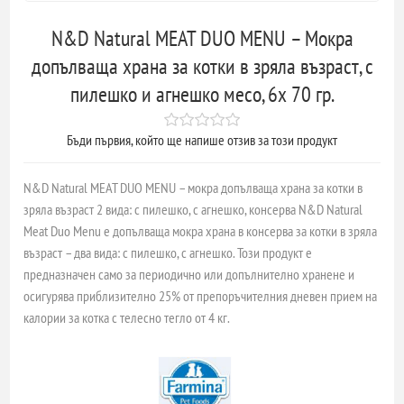
N&D Natural MEAT DUO MENU – Мокра
допълваща храна за котки в зряла възраст, с
пилешко и агнешко месо, 6х 70 гр.
Бъди първия, който ще напише отзив за този продукт
N&D Natural MEAT DUO MENU – мокра допълваща храна за котки в
зряла възраст 2 вида: с пилешко, с агнешко, консерва N&D Natural
Meat Duo Menu е допълваща мокра храна в консерва за котки в зряла
възраст – два вида: с пилешко, с агнешко. Този продукт е
предназначен само за периодично или допълнително хранене и
осигурява приблизително 25% от препоръчителния дневен прием на
калории за котка с телесно тегло от 4 кг.