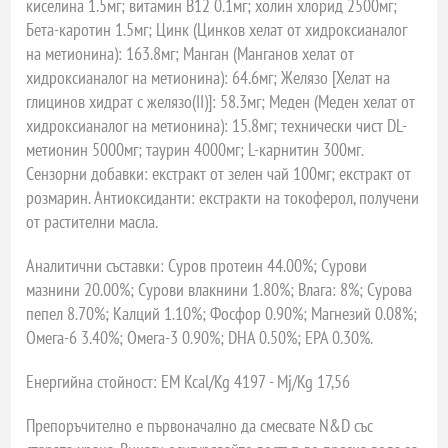
киселина 1.5мг; витамин B12 0.1мг; холин хлорид 2500мг;
Бета-каротин 1.5мг; Цинк (Цинков хелат от хидроксианалог
на метионина): 163.8мг; Mанган (Манганов хелат от
хидроксианалог на метионина): 64.6мг; Желязо [Хелат на
глицинов хидрат с желязо(II)]: 58.3мг; Mеден (Меден хелат от
хидроксианалог на метионина): 15.8мг; технически чист DL-
метионин 5000мг; таурин 4000мг; L-карнитин 300мг.
Cензорни добавки: екстракт от зелен чай 100мг; екстракт от
розмарин. Антиоксиданти: екстракти на токоферол, получени
от растителни масла.
Аналитични съставки: Суров протеин 44.00%; Сурови
мазнини 20.00%; Cурови влакнини 1.80%; Влага: 8%; Cурова
пепел 8.70%; Калций 1.10%; Фосфор 0.90%; Mагнезий 0.08%;
Омега-6 3.40%; Омега-3 0.90%; DHA 0.50%; EPA 0.30%.
Енергийна стойност: EM Kcal/Kg 4197 - Mj/Kg 17,56
Препоръчително е първоначално да смесвате N&D със