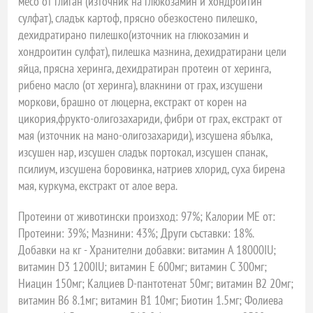
месо от глиган (източник на глюкозамин и хондроитин
сулфат), сладък картоф, прясно обезкостено пилешко,
дехидратирано пилешко(източник на глюкозамин и
хондроитин сулфат), пилешка мазнина, дехидратирани цели
яйца, прясна херинга, дехидратиран протеин от херинга,
рибено масло (от херинга), влакнини от грах, изсушени
моркови, брашно от люцерна, екстракт от корен на
цикория,фрукто-олигозахариди, фибри от грах, екстракт от
мая (източник на мано-олигозахариди), изсушена ябълка,
изсушен нар, изсушен сладък портокал, изсушен cпанак,
псилиум, изсушена боровинка, натриев хлорид, суха бирена
мая, куркума, екстракт от алое вера.
Протеини от животински произход: 97%; Калории ME от:
Протеини: 39%; Мазнини: 43%; Други съставки: 18%.
Добавки на кг - Хранителни добавки: витамин A 18000IU;
витамин D3 1200IU; витамин E 600мг; витамин C 300мг;
Ниацин 150мг; Калциев D-пантотенат 50мг; витамин B2 20мг;
витамин B6 8.1мг; витамин B1 10мг; Биотин 1.5мг; Фолиева