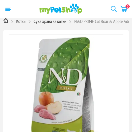
0
Котки
Суха храна за котки
N&D PRIME Cat Boar & Apple Adult 