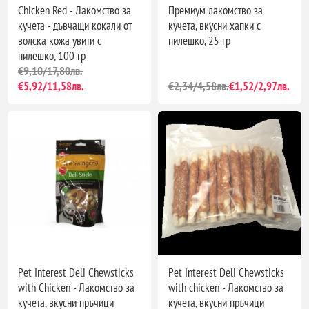
Chicken Red - Лакомство за
Премиум лакомство за
кучета - дъвчащи кокали от
кучета, вкусни хапки с
волска кожа увити с
пилешко, 25 гр
пилешко, 100 гр
€9,10/17,80лв.
€5,92/11,58лв.
€2,34/4,58лв.
€1,52/2,97лв.
Pet Interest Deli Chewsticks
Pet Interest Deli Chewsticks
with Chicken - Лакомство за
with chicken - Лакомство за
кучета, вкусни пръчици
кучета, вкусни пръчици