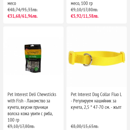
месо
месо, 100 гр
€48,74/95,33лв.
€9,10/17,80лв.
€31,68/61,96лв.
€5,92/11,58лв.
Pet Interest Deli Chewsticks
Pet Interest Dog Collar Fluo L
with Fish - Лакомство за
- Регулируем нашийник за
кучета, вкусни пръчици
кучета, 2,5 * 47-70 см. - жълт
волска кожа увити с риба,
100 гр
€9,10/17,80лв.
€8,00/15,65лв.