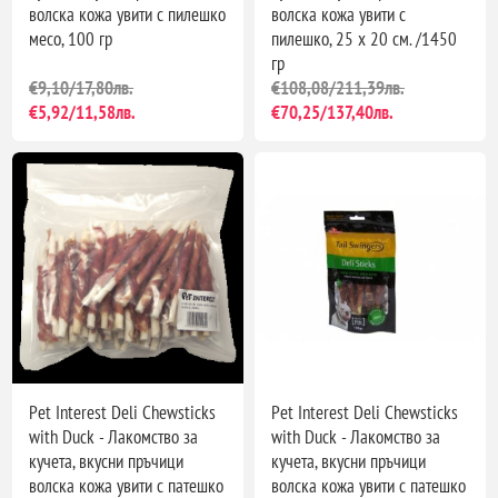
волска кожа увити с пилешко
волска кожа увити с
месо, 100 гр
пилешко, 25 х 20 см. /1450
гр
€9,10/17,80лв.
€108,08/211,39лв.
€5,92/11,58лв.
€70,25/137,40лв.
Pet Interest Deli Chewsticks
Pet Interest Deli Chewsticks
with Duck - Лакомство за
with Duck - Лакомство за
кучета, вкусни пръчици
кучета, вкусни пръчици
волска кожа увити с патешко
волска кожа увити с патешко