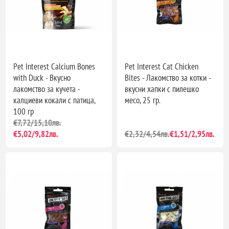
Pet Interest Calcium Bones
Pet Interest Cat Chicken
with Duck - Вкусно
Bites - Лакомство за котки -
лакомство за кучета -
вкусни хапки с пилешко
калциеви кокали с патица,
месо, 25 гр.
100 гр
€7,72/15,10лв.
€5,02/9,82лв.
€2,32/4,54лв.
€1,51/2,95лв.