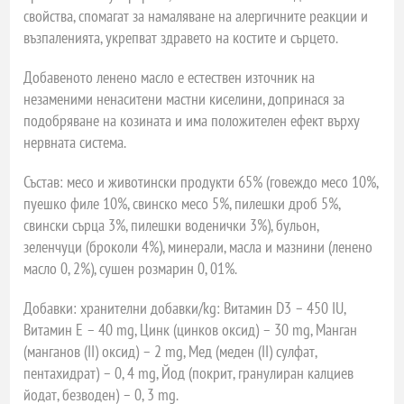
свойства, спомагат за намаляване на алергичните реакции и
възпаленията, укрепват здравето на костите и сърцето.
Добавеното ленено масло е естествен източник на
незаменими ненаситени мастни киселини, допринася за
подобряване на козината и има положителен ефект върху
нервната система.
Състав: месо и животински продукти 65% (говеждо месо 10%,
пуешко филе 10%, свинско месо 5%, пилешки дроб 5%,
свински сърца 3%, пилешки воденички 3%), бульон,
зеленчуци (броколи 4%), минерали, масла и мазнини (ленено
масло 0, 2%), сушен розмарин 0, 01%.
Добавки: хранителни добавки/kg: Витамин D3 – 450 IU,
Витамин Е – 40 mg, Цинк (цинков оксид) – 30 mg, Манган
(манганов (II) оксид) – 2 mg, Мед (меден (II) сулфат,
пентахидрат) – 0, 4 mg, Йод (покрит, гранулиран калциев
йодат, безводен) – 0, 3 mg.