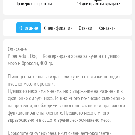
Проверка на пратката
14 дни право на връщане
Описание
Спецификации
Отзиви
Контакти
Описание
Piper Adult Dog – Консервирана храна за кучета с пуешко
месо и броколи, 400 гр.
Пълноценна храна за израснали кучета от всички породи с
пуешко месо и броколи.
Пуешкото месо има минимално съдържание на мазнини и в
сравнение с други меса. То има много по-високо съдържание
на протеини, необходими за възстановяването и правилното
функциониране на клетките. Пуешкото месо е много
здравословно и в същото време лесносмилаемо месо.
Броколите са суперхрана, имат силни антиоксидантни