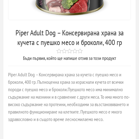
Piper Adult Dog – Консервирана храна за
кучета с пуешко месо и броколи, 400 гр
Бъди първия, който ще напише отзив за този продукт
Piper Adult Dog – Консервирана храна за кучета с пуешко месо и
броколи, 400 гр. Пълноценна храна за израснали кучета от всички
породи с пуешко месо и броколи.Пуешкото месо има минимално
съдържание на мазнини и в сравнение с други меса. То има много по-
високо съдържание на протеини, необходими за възстановяването и
правилното функциониране на клетките. Пуешкото месо е много
здравословно и в същото време лесносмилаемо месо.