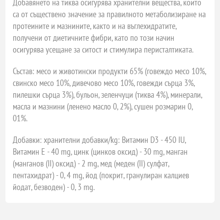
Добавянето на тиква осигурява хранителни вещества, които
са от съществено значение за правилното метаболизиране на
протеините и мазнините, както и на въглехидратите,
получени от диетичните фибри, като по този начин
осигурява усещане за ситост и стимулира перисталтиката.
Състав: месо и животински продукти 65% (говеждо месо 10%,
свинско месо 10%, дивечово месо 10%, говежди сърца 3%,
пилешки сърца 3%), бульон, зеленчуци (тиква 4%), минерали,
масла и мазнини (ленено масло 0, 2%), сушен розмарин 0,
01%.
Добавки: хранителни добавки/kg: Витамин D3 - 450 IU,
Витамин Е - 40 mg, цинк (цинков оксид) - 30 mg, манган
(манганов (II) оксид) - 2 mg, мед (меден (II) сулфат,
пентахидрат) - 0, 4 mg, йод (покрит, гранулиран калциев
йодат, безводен) - 0, 3 mg.