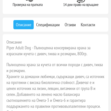
Проверка на пратката
14 дни право на връщане
Описание
Спецификации
Отзиви
Контакти
Описание
Piper Adult Dog - Пълноценна консервирана храна за
израснали кучета с дивеч, тиква и розмарин, 800гр.
Пълноценна храна за кучета от всички породи с дивеч, тиква
и розмарин.
Храните за домашни любимци, съдържащи дивеч, са източник
на протеини с висока биологична стойност. Дивечът е и
ценен източник на лизин, левцин, витамини от група В и
селен. Добавянето на ленено масло балансира
съотношението на Омега-3 и Омега-6 и гарантира
поддържането на правилни противовъзпалителни процеси.