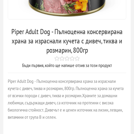
Piper Adult Dog - Пълноценна консервирана
храна за израснали кучета с дивеч, тиква и
розмарин, 800гр
Бъди първия, който ще напише отзив за този продукт
Piper Adult Dog - Пълноценна консервирана храна за израснали
кучета с дивеч, тиква и розмарин, 800гр. Пълноценна храна за кучета
от всички породи с дивеч, тиква и розмарин.Храните за домашни
любимци, съдържащи дивеч, са източник на протеини с висока
биологична стойност. Дивечът е и ценен източник на лизин, левцин,
витамини от група В и селен.