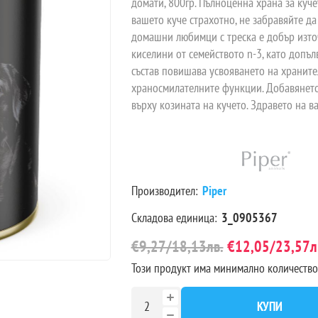
домати, 800гр. Пълноценна храна за куче
вашето куче страхотно, не забравяйте да
домашни любимци с треска е добър източ
киселини от семейството n-3, като допъ
състав повишава усвояването на хранит
храносмилателните функции. Добавянето
върху козината на кучето. Здравето на в
Производител:
Piper
Складова единица:
3_0905367
€9,27/18,13лв.
€12,05/23,57л
Този продукт има минимално количество
КУПИ