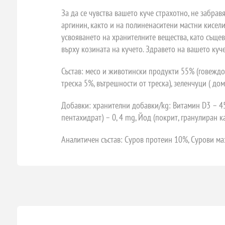
За да се чувства вашето куче страхотно, не забра
аргинин, както и на полиненаситени мастни кисел
усвояването на хранителните вещества, като същ
върху козината на кучето. Здравето на вашето куче
Състав: месо и животински продукти 55% (говеждо
треска 5%, вътрешности от треска), зеленчуци ( до
Добавки: хранителни добавки/kg: Витамин D3 – 450 
пентахидрат) – 0, 4 mg, Йод (покрит, гранулиран к
Аналитичен състав: Суров протеин 10%, Сурови маз