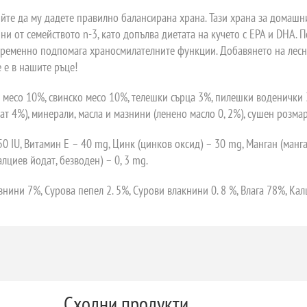
вяйте да му дадете правилно балансирана храна. Тази храна за домаш
ини от семейството n-3, като допълва диетата на кучето с EPA и DHA
евременно подпомага храносмилателните функции. Добавянето на лес
 е в нашите ръце!
 месо 10%, свинско месо 10%, телешки сърца 3%, пилешки воденички 
мат 4%), минерали, масла и мазнини (ленено масло 0, 2%), сушен розма
IU, Витамин Е – 40 mg, Цинк (цинков оксид) – 30 mg, Манган (манганов
алциев йодат, безводен) – 0, 3 mg.
нини 7%, Сурова пепел 2. 5%, Сурови влакнини 0. 8 %, Влага 78%, Кал
Сходни продукти