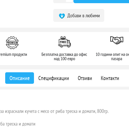
Добави в любими
remium продукти
Безплатна доставка до офис
10 години опит на о
над 100 евро
пазара
Описание
Спецификации
Отзиви
Контакти
а израснали кучета с месо от риба треска и домати, 800гр.
иба треска и домати