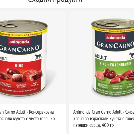
n Carno Adult - Консервирана
Animonda Gran Carno Adult -Конс
аснали кучета с чисто телешко
храна за израснали кучета с гове
патешки сърца, 400 гр