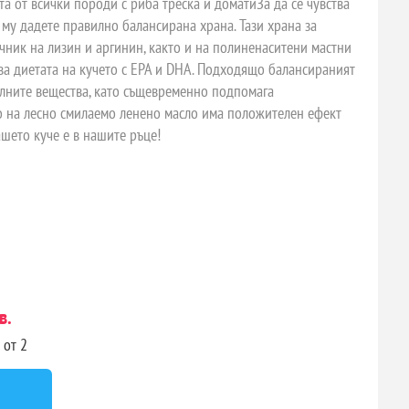
та от всички породи с риба треска и доматиЗа да се чувства
 му дадете правилно балансирана храна. Тази храна за
ник на лизин и аргинин, както и на полиненаситени мастни
лва диетата на кучето с EPA и DHA. Подходящо балансираният
елните вещества, като същевременно подпомага
 на лесно смилаемо ленено масло има положителен ефект
ашето куче е в нашите ръце!
в.
 от 2