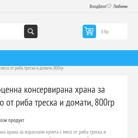
Вход
Блог
Любими
0 бр.
 месо от риба треска и домати, 800гр
ноценна консервирана храна за
о от риба треска и домати, 800гр
този продукт
на храна за израснали кучета с месо от риба треска и