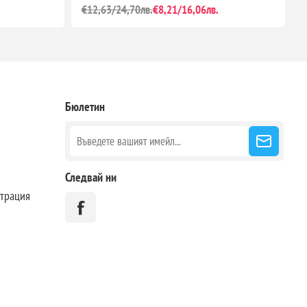
€12,63/24,70лв.
€8,21/16,06лв.
€
Бюлетин
Следвай ни
страция