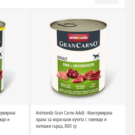
ервирана
Animonda Gran Carno Adult -Консервирана
A
ждо и
храна за израснали кучета с говеждо и
к
патешки сърца, 800 гр
з