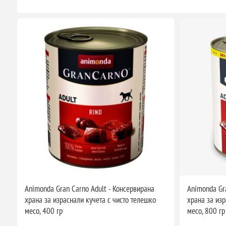
Animonda Gran Carno Adult - Консервирана
Animonda Gra
храна за израснали кучета с чисто телешко
храна за изр
месо, 400 гр
месо, 800 гр