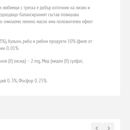
ни любимци с треска е добър източник на лизин и
. Подходящо балансираният състав повишава
но смилаемо ленено масло има положителен ефект
3%), бульон, риба и рибни продукти 10% (филе от
рин 0, 01%.
 (II) оксид) – 2 mg, Мед (меден (II) сулфат,
ций 0. 3%, Фосфор 0. 25%.