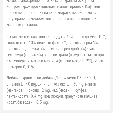
масло. Благодарение на този състав храната осигурява
контрол върху противовъзпалителните процеси. Кафявият
ориз е ценен източник на въглехидрати, необходими за
регулиране на метаболитните процеси на протеините и
мастните киселини.
Състав: месо и животински продукти 65% (говеждо месо 10%,
свинско месо 10%, пилешко филе 5%, пилешки сърца 5%,
пилешки воденички 3%, телешки черен дроб 3%), бульон,
зеленчуци (спанак 4%), зърнени храни (натурален кафяв ориз
4%), минерали, масла и мазнини (ленено масло 0, 2%), сушен
розмарин 0, 01%.
Добавки: хранителни добавки/kg: Витамин D3 - 450 IU,
витамин Е - 40 mg, цинк (цинков оксид) - 30 mg, манган
(манганов (II) оксид) - 2 mg, мед (меден (II) сулфат,
пентахидрат) - 0, 4 mg, йод (покрит, гранулиран калциев
йодат, безводен) - 0, 3 mg.