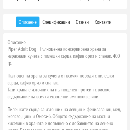
Описание
Спецификации
Отзиви
Контакти
Описание
Piper Adult Dog - Пълноценна консервирана храна за
израснали кучета с пилешки сърца, кафяв ориз и спанак, 400
гр.
Пълноценна храна за кучета от всички породи с пилешки
сърца, кафяв ориз и спанак.
Тази храна е източник на пълноценен протеин с високо
съдържание на всички екзогенни аминокиселини.
Пилешките сърца са източник на левцин и фенилаланин, мед,
желязо, цинк и Омега-6. Общото съдържание на мастни
киселини в храната е допълнено с добавянето на ленено