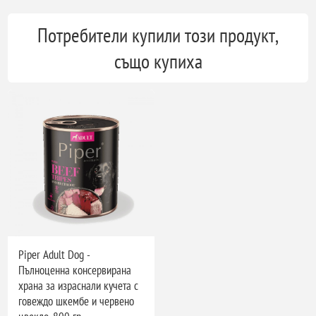
Потребители купили този продукт,
също купиха
Piper Adult Dog -
Пълноценна консервирана
храна за израснали кучета с
говеждо шкембе и червено