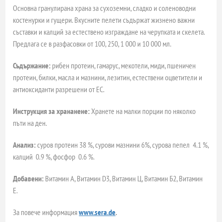
Основна гранулирана храна за сухоземни, сладко и соленоводни
костенурки и гущери. Вкусните пелети съдържат жизнено важни
съставки и калций за естествено изграждане на черупката и скелета.
Предлага се в разфасовки от 100, 250, 1 000 и 10 000 мл.
Съдържание:
рибен протеин, гамарус, мекотели, миди, пшеничен
протеин, билки, масла и мазнини, лезитин, естествени оцветители и
антиоксиданти разрешени от ЕС.
Инструкция за хрананене:
Хранете на малки порции по няколко
пъти на ден.
Анализ:
суров протеин 38 %, сурови мазнини 6%, сурова пепел 4.1 %,
калций 0.9 %, фосфор 0.6 %.
Добавени:
Витамин А, Витамин D3, Витамин Ц, Витамин Б2, Витамин
Е.
За повече информация
www.sera.de
.