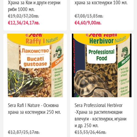
Храна за Кои и други езерни
храна за костенурки 100 мл.
риби 1000 мл.
€19,02/37,20лв.
€7,08/13,85лв.
€12,36/24,17лв.
€4,60/9,00лв.
Sera Rafi I Nature - Основна
Sera Professional Herbivor
храна за костенурки 250 мл.
-Храна за растителноядни
влечуги - костенурки, игуани
и др. 250 мл.
€12,87/25,17лв.
€13,53/26,46лв.