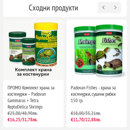
Сходни продукти
ПРОМО Комплект храна за
Padovan Fishes - храна за
костенурки – Padovan
костенурки, сушени рибки
Gammarus + Tetra
150 гр.
ReptoDelica Shrimps
€25,00/48,90лв.
€18,00/35,21лв.
€16,25/31,78лв.
€11,70/22,88лв.