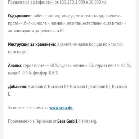
Предлага се в разфасовки от 100, 250, 1 000 и 10 000 мл.
Съдържание:
рибен протеин, гамарус, мекотели, миди, пшеничен
протеин, билки, масла и мазнини, лезитин, естествени оцветители и
антиоксиданти разрешени от ЕС.
Инструкция за хрананене:
Хранете на малки порции по няколко
пъти на ден.
Анализ:
суров протеин 38 %, сурови мазнини 6%, сурова пепел 4.1 %,
калций 0.9 %, фосфор 0.6 %.
Добавени:
Витамин А, Витамин D3, Витамин Ц, Витамин Б2, Витамин
Е.
За повече информация
www.sera.de
.
Произведено в Германия от
Sera GmbH
, Heinsberg.