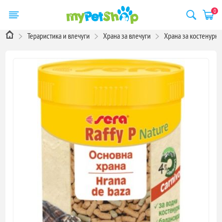
0
Тераристика и влечуги
Храна за влечуги
Храна за костенурки