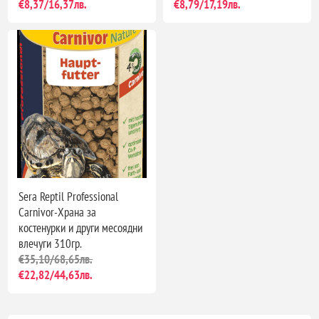
€8,37/16,37лв.
€8,79/17,19лв.
Sera Reptil Professional
Carnivor-Храна за
костенурки и други месоядни
влечуги 310гр.
€35,10/68,65лв.
€22,82/44,63лв.